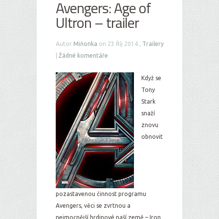
Avengers: Age of
Ultron – trailer
Autor
Miňonka
on 23 Říj 2014 ,
Trailery
|
Žádné komentáře
Když se
Tony
Stark
snaží
znovu
obnovit
pozastavenou činnost programu
Avengers, věci se zvrtnou a
nejmocnější hrdinové naší země – Iron