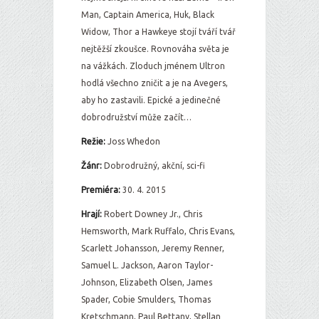
Man, Captain America, Huk, Black
Widow, Thor a Hawkeye stojí tváří tvář
nejtěžší zkoušce. Rovnováha světa je
na vážkách. Zloduch jménem Ultron
hodlá všechno zničit a je na Avegers,
aby ho zastavili. Epické a jedinečné
dobrodružství může začít…
Režie:
Joss Whedon
Žán
r:
Dobrodružný, akční, sci-fi
Premiéra:
30. 4. 2015
Hrají:
Robert Downey Jr., Chris
Hemsworth, Mark Ruffalo, Chris Evans,
Scarlett Johansson, Jeremy Renner,
Samuel L. Jackson, Aaron Taylor-
Johnson, Elizabeth Olsen, James
Spader, Cobie Smulders, Thomas
Kretschmann, Paul Bettany, Stellan