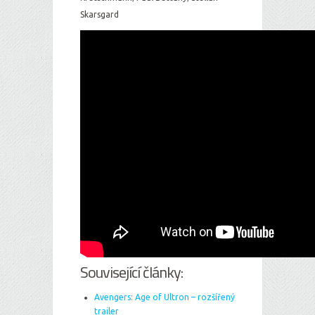
Skarsgard
Související články:
Avengers: Age of Ultron – rozšířený
trailer