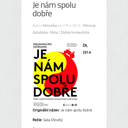
Je nám spolu
dobře
Autor
Miňonka
on 2 Pro 2014 ,
Filmová
databáze
,
Filmy
|
Žádné komentáře
ČR,
2014
Originální ná
zev
: Je nám spolu dobře
Režie:
Saša Dlouhý