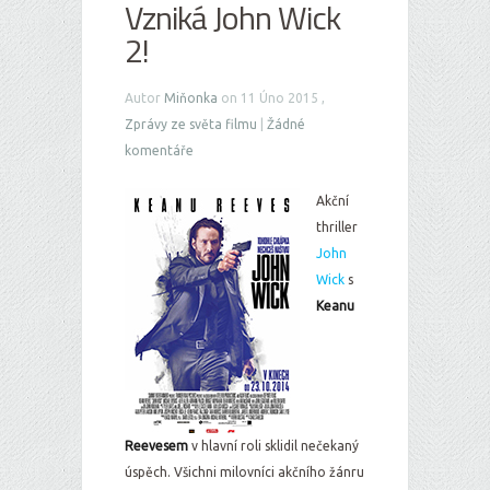
Vzniká John Wick
2!
Autor
Miňonka
on 11 Úno 2015 ,
Zprávy ze světa filmu
|
Žádné
komentáře
Akční
thriller
John
Wick
s
Keanu
Reevesem
v hlavní roli sklidil nečekaný
úspěch. Všichni milovníci akčního žánru