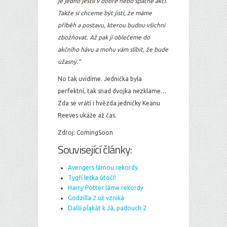
je jedno jestli v dobré nebo špatné akci.
Takže si chceme být jistí, že máme
příběh a postavu, kterou budou všichni
zbožňovat. Až pak ji oblečeme do
akčního hávu a mohu vám slíbit, že bude
úžasný.“
No tak uvidíme. Jednička byla
perfektní, tak snad dvojka nezklame…
Zda se vrátí i hvězda jedničky Keanu
Reeves ukáže až čas.
Zdroj: ComingSoon
Související články:
Avengers lámou rekordy
Tygří letka útočí!
Harry Potter láme rekordy
Godzilla 2 už vzniká
Další plakát k Já, padouch 2