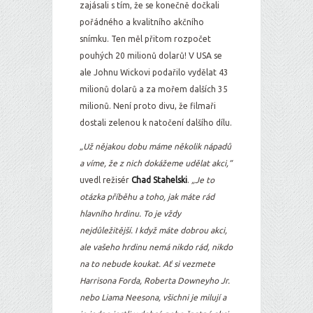
zajásali s tím, že se konečně dočkali
pořádného a kvalitního akčního
snímku. Ten měl přitom rozpočet
pouhých 20 milionů dolarů! V USA se
ale Johnu Wickovi podařilo vydělat 43
milionů dolarů a za mořem dalších 35
milionů. Není proto divu, že filmaři
dostali zelenou k natočení dalšího dílu.
„Už nějakou dobu máme několik nápadů
a víme, že z nich dokážeme udělat akci,“
uvedl režisér
Chad Stahelski
.
„Je to
otázka příběhu a toho, jak máte rád
hlavního hrdinu. To je vždy
nejdůležitější. I když máte dobrou akci,
ale vašeho hrdinu nemá nikdo rád, nikdo
na to nebude koukat. Ať si vezmete
Harrisona Forda, Roberta Downeyho Jr.
nebo Liama Neesona, všichni je milují a