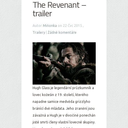
The Revenant –
trailer
Autor
Miňonka
on 22 Čvc 2015 ,
Trailery
|
Žádné komentáře
Hugh Glass je legendární průzkumník a
lovec kožešin z 19. století, kterého
napadne samice medvěda grizzlyho
bránící dvě mláďata. Jeho zranění jsou
závažná a Hugh je v divočině ponechán
jisté smrti členy vlastní lovecné skupiny.