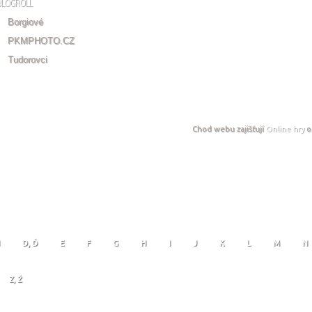
BLOGROLL
Borgiové
PKMPHOTO.CZ
Tudorovci
Chod webu zajišťují
Online hry
o
D, Ď
E
F
G
H
I
J
K
L
M
N
Z, Ž