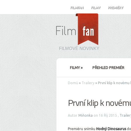
FILMFAN
FILMY
PREMIÉRY
FILMOVÉ NOVINKY
FILMY
»
PŘEHLED PREMIÉR
Domů
»
Trailery
»
První klip k novému k
První klip k novému
Autor
Miňonka
on 16 Říj 2015 ,
Trailer
Premiéru snímku
Hodný Dinosaurus
do