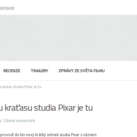
RECENZE
RECENZE
TRAILERY
ZPRÁVY ZE SVĚTA FILMU
raťasu studia Pixar je tu
 kraťasu studia Pixar je tu
y
|
Žádné komentáře
provodí do kin nový krátký snímek studia Pixar s názvem