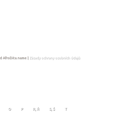
d AfroDita.name |
Zásady ochrany osobních údajů
O
P
R, Ř
S, Š
T