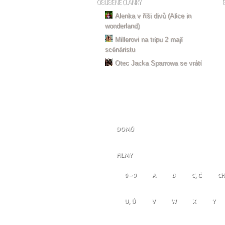
OBLÍBENÉ ČLÁNKY
Alenka v říši divů (Alice in
wonderland)
Millerovi na tripu 2 mají
scénáristu
Otec Jacka Sparrowa se vrátí
DOMŮ
FILMY
0 – 9
A
B
C, Č
CH
U, Ú
V
W
X
Y