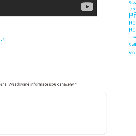
Fas
Jack
Př
Ro
Ro
L. J
avě
Stal
Vin
něna.
Vyžadované informace jsou označeny
*