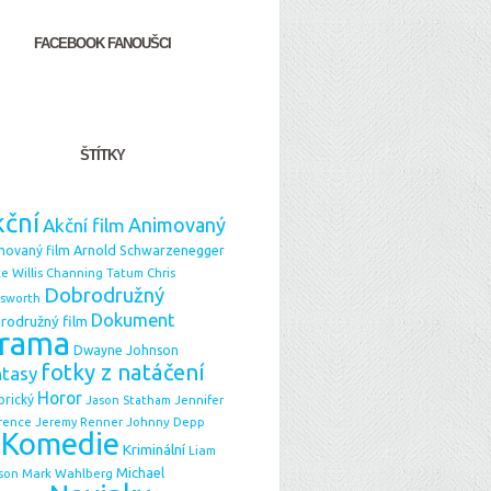
FACEBOOK FANOUŠCI
ŠTÍTKY
ční
Animovaný
Akční film
Arnold Schwarzenegger
movaný film
e Willis
Chris
Channing Tatum
Dobrodružný
sworth
Dokument
rodružný film
rama
Dwayne Johnson
fotky z natáčení
ntasy
Horor
orický
Jason Statham
Jennifer
Johnny Depp
rence
Jeremy Renner
Komedie
Kriminální
Liam
Michael
Mark Wahlberg
son