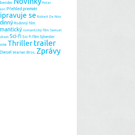
Novinky
sbender
Peter
Přehled premiér
son
ipravuje se
Robert De Niro
dinný
Rodinný film
mantický
romantický film
Samuel
Sci-fi
Sci-fi film
Sylvester
ackson
trailer
Thriller
lone
Zprávy
 Diesel
Warner Bros.