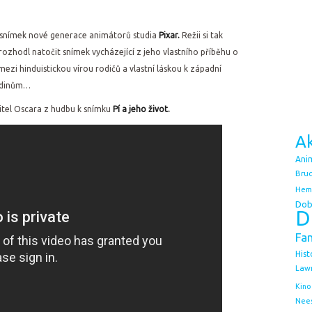
ý snímek nové generace animátorů studia
Pixar.
Režii si tak
rozhodl natočit snímek vycházející z jeho vlastního příběhu o
 mezi hinduistickou vírou rodičů a vlastní láskou k západní
hrdinům…
itel Oscara z hudbu k snímku
Pí a jeho život.
Ak
Ani
Bruc
Hem
Dob
D
Fa
Hist
Law
Kino
Nee