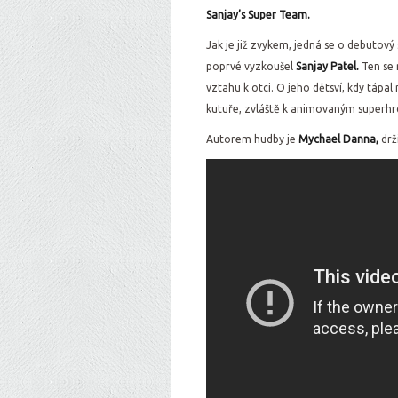
Sanjay’s Super Team.
Jak je již zvykem, jedná se o debutov
poprvé vyzkoušel
Sanjay Patel.
Ten se 
vztahu k otci. O jeho dětsví, kdy tápal
kutuře, zvláště k animovaným super
Autorem hudby je
Mychael Danna,
drž