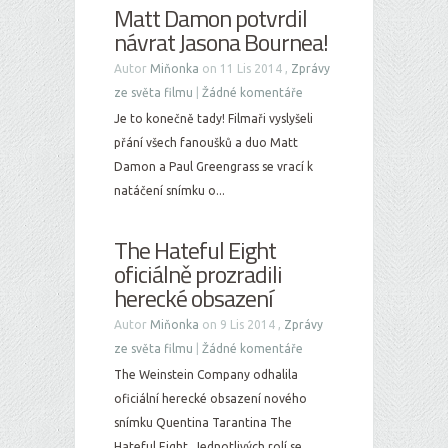
Matt Damon potvrdil
návrat Jasona Bournea!
Autor
Miňonka
on 11 Lis 2014 ,
Zprávy
ze světa filmu
|
Žádné komentáře
Je to konečně tady! Filmaři vyslyšeli
přání všech fanoušků a duo Matt
Damon a Paul Greengrass se vrací k
natáčení snímku o...
The Hateful Eight
oficiálně prozradili
herecké obsazení
Autor
Miňonka
on 9 Lis 2014 ,
Zprávy
ze světa filmu
|
Žádné komentáře
The Weinstein Company odhalila
oficiální herecké obsazení nového
snímku Quentina Tarantina The
Hateful Eight. Jednotlivých rolí se...