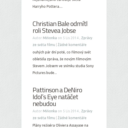
Harryho Pottera....
Christian Bale odmítl
roli Stevea Jobse
Autor
Miňonka
on 5 Lis 2014 ,
Zprávy
ze světa filmu
|
Žádné komentáře
ouhých pár dní poté, co filmový svět
obletěla zpráva, že novým filmovým
Stevem Jobsem ve snímku studia Sony
Pictures bude...
Pattinson a DeNiro
Idol’s Eye natáčet
nebudou
Autor
Miňonka
on 5 Lis 2014 ,
Zprávy
ze světa filmu
|
Žádné komentáře
Plány režiséra Oliviera Assayase na