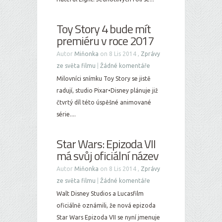
Toy Story 4 bude mít
premiéru v roce 2017
Autor
Miňonka
on 8 Lis 2014 ,
Zprávy
ze světa filmu
|
Žádné komentáře
Milovníci snímku Toy Story se jistě
radují, studio Pixar•Disney plánuje již
čtvrtý díl této úspěšné animované
série....
Star Wars: Epizoda VII
má svůj oficiální název
Autor
Miňonka
on 8 Lis 2014 ,
Zprávy
ze světa filmu
|
Žádné komentáře
Walt Disney Studios a Lucasfilm
oficiálně oznámili, že nová epizoda
Star Wars Epizoda VII se nyní jmenuje