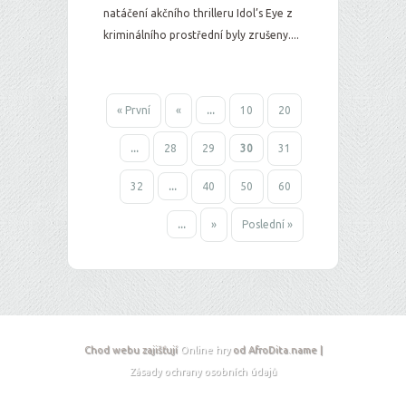
natáčení akčního thrilleru Idol’s Eye z
kriminálního prostřední byly zrušeny....
« První
«
...
10
20
...
28
29
30
31
32
...
40
50
60
...
»
Poslední »
Chod webu zajišťují
Online hry
od AfroDita.name |
Zásady ochrany osobních údajů