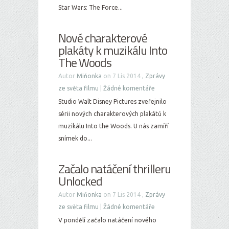
Star Wars: The Force...
Nové charakterové
plakáty k muzikálu Into
The Woods
Autor
Miňonka
on 7 Lis 2014 ,
Zprávy
ze světa filmu
|
Žádné komentáře
Studio Walt Disney Pictures zveřejnilo
sérii nových charakterových plakátů k
muzikálu Into the Woods. U nás zamíří
snímek do...
Začalo natáčení thrilleru
Unlocked
Autor
Miňonka
on 7 Lis 2014 ,
Zprávy
ze světa filmu
|
Žádné komentáře
V pondělí začalo natáčení nového