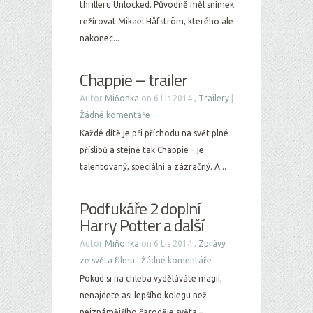
thrilleru Unlocked. Původně měl snímek
režírovat Mikael Håfström, kterého ale
nakonec...
Chappie – trailer
Autor
Miňonka
on 6 Lis 2014 ,
Trailery
|
Žádné komentáře
Každé dítě je při příchodu na svět plné
příslibů a stejně tak Chappie – je
talentovaný, speciální a zázračný. A...
Podfukáře 2 doplní
Harry Potter a další
Autor
Miňonka
on 6 Lis 2014 ,
Zprávy
ze světa filmu
|
Žádné komentáře
Pokud si na chleba vyděláváte magií,
nenajdete asi lepšího kolegu než
nejznámějšího čaroděje světa –