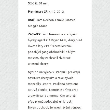
Stopáž:
91 min.
Premiéra v ČR:
4. 10. 2012
Hrají:
Liam Neeson, Famke Janssen,
Maggie Grace
Zápletka:
Liam Neeson se vrací jako
bývalý agent CIA Bryan Mills, který před
dvěma lety v Paříži nemilosrdně
pozabíjel gang obchodníků s bílým
masem, aby zachránil život své
unesené dcery.
Nyní ho na výletě v Istanbulu překvapí
návštěva dcery Kim a také bývalé
manželky Lenore. Poklidná dovolená
netrvá dlouho. Lenore je přímo před
zraky Bryana unesena. Kim se snaží
před pronásledovateli uniknout.
Bryan pochopí, že vyjednávání s únosci