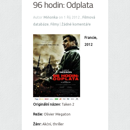
96 hodin: Odplata
Autor
Miňonka
on 1 Říj 2012 ,
Filmová
databáze
,
Filmy
|
Žádné komentáře
Francie,
2012
Originální název:
Taken 2
Režie:
Olivier Megaton
Žánr:
Akční, thriller