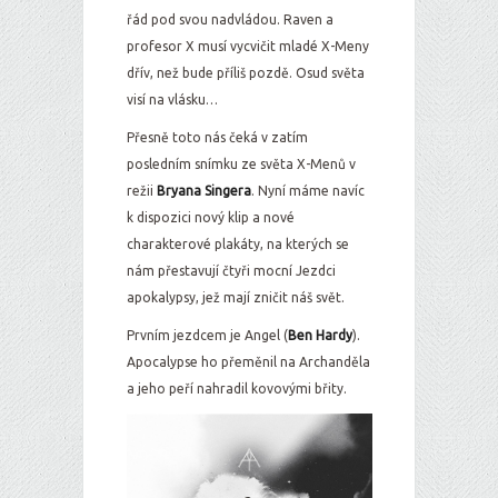
řád pod svou nadvládou. Raven a
profesor X musí vycvičit mladé X-Meny
dřív, než bude příliš pozdě. Osud světa
visí na vlásku…
Přesně toto nás čeká v zatím
posledním snímku ze světa X-Menů v
režii
Bryana Singera
. Nyní máme navíc
k dispozici nový klip a nové
charakterové plakáty, na kterých se
nám přestavují čtyři mocní Jezdci
apokalypsy, jež mají zničit náš svět.
Prvním jezdcem je Angel (
Ben Hardy
).
Apocalypse ho přeměnil na Archanděla
a jeho peří nahradil kovovými břity.