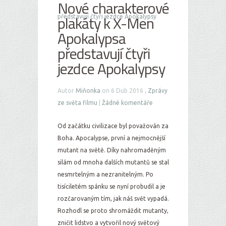
Nové charakterové
plakáty k X-Men
představují čtyři jezdce Apokalypsy
Apokalypsa
představují čtyři
jezdce Apokalypsy
Autor
Miňonka
on 6 Dub 2016 ,
Zprávy
ze světa filmu
|
Žádné komentáře
Od začátku civilizace byl považován za
Boha. Apocalypse, první a nejmocnější
mutant na světě. Díky nahromaděným
silám od mnoha dalších mutantů se stal
nesmrtelným a nezranitelným. Po
tisíciletém spánku se nyní probudil a je
rozčarovaným tím, jak náš svět vypadá.
Rozhodl se proto shromáždit mutanty,
zničit lidstvo a vytvořil nový světový