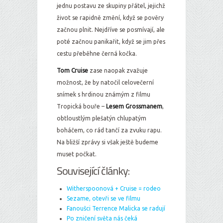
jednu postavu ze skupiny přátel, jejichž
život se rapidně změní, když se pověry
začnou plnit. Nejdříve se posmívají, ale
poté začnou panikařit, když se jim přes
cestu přeběhne černá kočka.
Tom Cruise
zase naopak zvažuje
možnost, že by natočil celovečerní
snímek s hrdinou známým z filmu
Tropická bouře –
Lesem Grossmanem
,
obtloustlým plešatýn chlupatým
boháčem, co rád tančí za zvuku rapu.
Na bližší zprávy si však ještě budeme
muset počkat.
Související články:
Witherspoonová + Cruise = rodeo
Sezame, otevři se ve filmu
Fanoušci Terrence Malicka se radují
Po zničení světa nás čeká