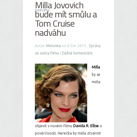
Milla Jovovich
bude mít smůlu a
nadváhu
Tom Cruise
nadváhu
Autor
Miňonka
on 8 Čvn 2010 ,
Zprávy
ze světa filmu
|
Žádné komentáře
Milla
by se
měla
objevit v novém filmu
Davida R. Ellise
o
pověrčivosti. Herečka by měla ztvárnit