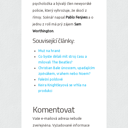
psycholožka a bývalý člen newyorské
policie, který vyhrožuje, že skočí z
římsy. Scénář napsal
Pablo Fenjves
a o
jednu z rolí má prý zájem
Sam
Worthington
.
Související články:
Muž na hraně
Co byste dělali mít stroj času a
milovali The Beatles?
Christian Bale únoscem, upadajícím
zpěvákem, vrahem nebo Noem?
Falešní poldové
Keira Knightleyová se vrhla na
produkci
Komentovat
Vaše e-mailová adresa nebude
zveřejněna.
Vyžadované informace