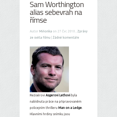
Sam Worthington
alias sebevrah na
římse
Autor
Miňonka
on 27 Čvc 2010 ,
Zprávy
ze světa filmu
|
Žádné komentáře
Režisérovi
Asgerovi Lethovi
byla
nabídnuta práce na připravovaném
policejním thrilleru
Man on a Ledge
.
Hlavními hrdiny snímku jsou