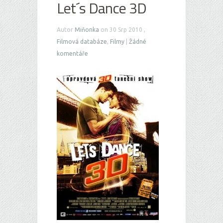
Let´s Dance 3D
Autor
Miňonka
on 30 Srp 2010 ,
Filmová databáze
,
Filmy
|
Žádné
komentáře