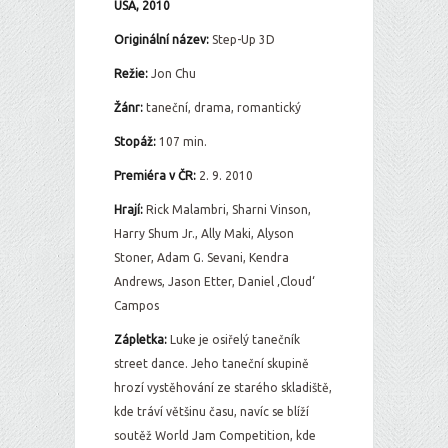
USA, 2010
Originální název:
Step-Up 3D
Režie:
Jon Chu
Žánr:
taneční, drama, romantický
Stopáž:
107 min.
Premiéra v ČR:
2. 9. 2010
Hrají:
Rick Malambri, Sharni Vinson,
Harry Shum Jr., Ally Maki, Alyson
Stoner, Adam G. Sevani, Kendra
Andrews, Jason Etter, Daniel ‚Cloud‘
Campos
Zápletka:
Luke je osiřelý tanečník
street dance. Jeho taneční skupině
hrozí vystěhování ze starého skladiště,
kde tráví většinu času, navíc se blíží
soutěž World Jam Competition, kde