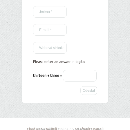
Please enter an answer in digits:
thirteen + three =
Chod webu zajišťují
Online hry
od AfroDita.name |