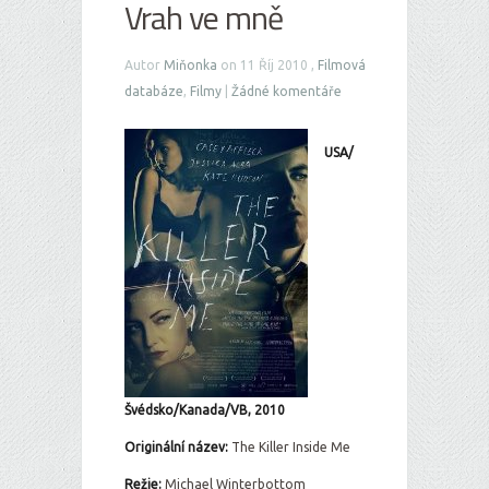
Vrah ve mně
Autor
Miňonka
on 11 Říj 2010 ,
Filmová
databáze
,
Filmy
|
Žádné komentáře
USA/
Švédsko/Kanada/VB, 2010
Originální název:
The Killer Inside Me
Režie:
Michael Winterbottom