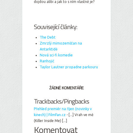
dojdou alibi a jak to s ním vlastně je?
Související články:
The Debt
Zmrzlý mimozemšťan na
Antarktidě
Nová sci-fi komedie
Ranhojič
Taylor Lautner propadne parkouru
ŽÁDNÉ KOMENTÁŘE
Trackbacks/Pingbacks
Přehled premiér na říjen (novinky v
kinech) | FilmFan.cz
- [...] Vrah ve mě
(Killer Inside Me) [...]
Komentovat