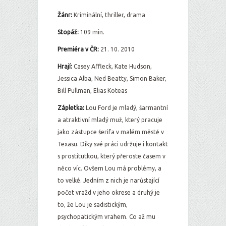
Žánr:
Kriminální, thriller, drama
Stopáž:
109 min.
Premiéra v ČR:
21. 10. 2010
Hrají:
Casey Affleck, Kate Hudson,
Jessica Alba, Ned Beatty, Simon Baker,
Bill Pullman, Elias Koteas
Zápletka:
Lou Ford je mladý, šarmantní
a atraktivní mladý muž, který pracuje
jako zástupce šerifa v malém městě v
Texasu. Díky své práci udržuje i kontakt
s prostitutkou, který přeroste časem v
něco víc. Ovšem Lou má problémy, a
to velké. Jedním z nich je narůstající
počet vražd v jeho okrese a druhý je
to, že Lou je sadistickým,
psychopatickým vrahem. Co až mu