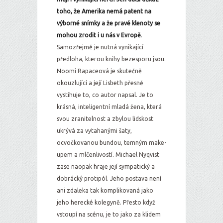
toho, že Amerika nemá patent na
výborné snímky a že pravé klenoty se
mohou zrodit i u nás v Evropě
.
Samozřejmě je nutná vynikající
předloha, kterou knihy bezesporu jsou.
Noomi Rapaceová je skutečně
okouzlující a její Lisbeth přesně
vystihuje to, co autor napsal. Je to
krásná, inteligentní mladá žena, která
svou zranitelnost a zbylou lidskost
ukrývá za vytahanými šaty,
ocvočkovanou bundou, temným make-
upem a mlčenlivostí. Michael Nyqvist
zase naopak hraje její sympatický a
dobrácký protipól. Jeho postava není
ani zdaleka tak komplikovaná jako
jeho herecké kolegyně. Přesto když
vstoupí na scénu, je to jako za klidem