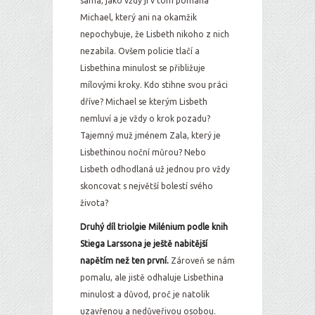
sama, jako vždy jí v tom pomáhá
Michael, který ani na okamžik
nepochybuje, že Lisbeth nikoho z nich
nezabila. Ovšem policie tlačí a
Lisbethina minulost se přibližuje
mílovými kroky. Kdo stihne svou práci
dříve? Michael se kterým Lisbeth
nemluví a je vždy o krok pozadu?
Tajemný muž jménem Zala, který je
Lisbethinou noční můrou? Nebo
Lisbeth odhodlaná už jednou pro vždy
skoncovat s největší bolestí svého
života?
Druhý díl triolgie Milénium podle knih
Stiega Larssona je ještě nabitější
napětím než ten první.
Zároveň se nám
pomalu, ale jistě odhaluje Lisbethina
minulost a důvod, proč je natolik
uzavřenou a nedůveřivou osobou.