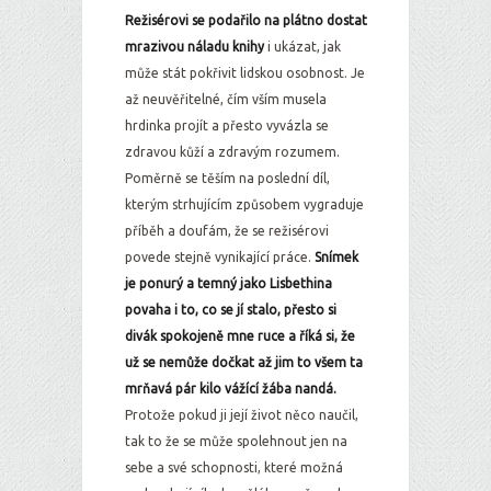
Režisérovi se podařilo na plátno dostat
mrazivou náladu knihy
i ukázat, jak
může stát pokřivit lidskou osobnost. Je
až neuvěřitelné, čím vším musela
hrdinka projít a přesto vyvázla se
zdravou kůží a zdravým rozumem.
Poměrně se těším na poslední díl,
kterým strhujícím způsobem vygraduje
příběh a doufám, že se režisérovi
povede stejně vynikající práce.
Snímek
je ponurý a temný jako Lisbethina
povaha i to, co se jí stalo, přesto si
divák spokojeně mne ruce a říká si, že
už se nemůže dočkat až jim to všem ta
mrňavá pár kilo vážící žába nandá.
Protože pokud ji její život něco naučil,
tak to že se může spolehnout jen na
sebe a své schopnosti, které možná