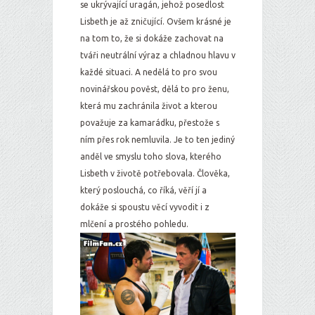
se ukrývající uragán, jehož posedlost
Lisbeth je až zničující. Ovšem krásné je
na tom to, že si dokáže zachovat na
tváři neutrální výraz a chladnou hlavu v
každé situaci. A nedělá to pro svou
novinářskou pověst, dělá to pro ženu,
která mu zachránila život a kterou
považuje za kamarádku, přestože s
ním přes rok nemluvila. Je to ten jediný
anděl ve smyslu toho slova, kterého
Lisbeth v životě potřebovala. Člověka,
který poslouchá, co říká, věří jí a
dokáže si spoustu věcí vyvodit i z
mlčení a prostého pohledu.