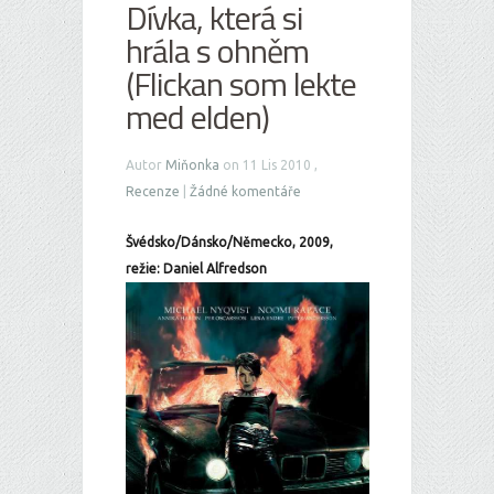
Dívka, která si
hrála s ohněm
(Flickan som lekte
med elden)
Autor
Miňonka
on 11 Lis 2010 ,
Recenze
|
Žádné komentáře
Švédsko/Dánsko/Německo, 2009,
režie: Daniel Alfredson