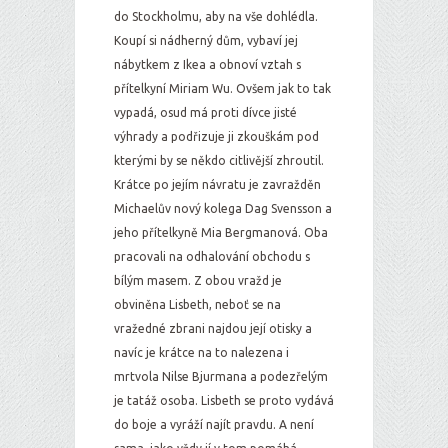
do Stockholmu, aby na vše dohlédla.
Koupí si nádherný dům, vybaví jej
nábytkem z Ikea a obnoví vztah s
přítelkyní Miriam Wu. Ovšem jak to tak
vypadá, osud má proti dívce jisté
výhrady a podřizuje ji zkouškám pod
kterými by se někdo citlivější zhroutil.
Krátce po jejím návratu je zavražděn
Michaelův nový kolega Dag Svensson a
jeho přítelkyně Mia Bergmanová. Oba
pracovali na odhalování obchodu s
bílým masem. Z obou vražd je
obviněna Lisbeth, neboť se na
vražedné zbrani najdou její otisky a
navíc je krátce na to nalezena i
mrtvola Nilse Bjurmana a podezřelým
je tatáž osoba. Lisbeth se proto vydává
do boje a vyráží najít pravdu. A není