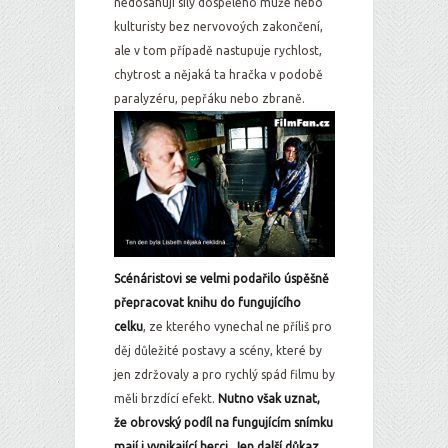
nedosahují síly dospělého muže nebo
kulturisty bez nervovoých zakončení,
ale v tom případě nastupuje rychlost,
chytrost a nějaká ta hračka v podobě
paralyzéru, pepřáku nebo zbraně.
Scénáristovi se velmi podařilo úspěšně
přepracovat knihu do fungujícího
celku
, ze kterého vynechal ne příliš pro
děj důležité postavy a scény, které by
jen zdržovaly a pro rychlý spád filmu by
měli brzdící efekt.
Nutno však uznat,
že obrovský podíl na fungujícím snímku
mají i vynikající herci. Jen další důkaz