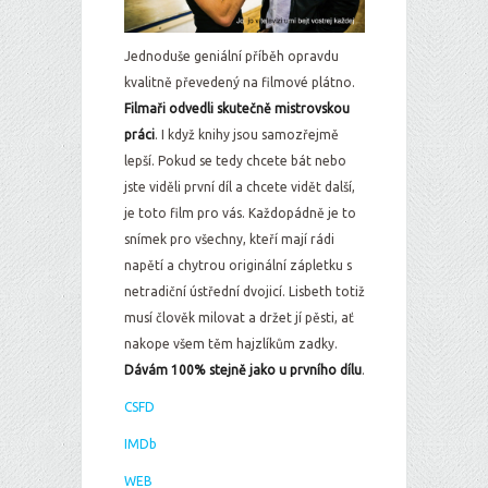
Jednoduše geniální příběh opravdu
kvalitně převedený na filmové plátno.
Filmaři odvedli skutečně mistrovskou
práci
. I když knihy jsou samozřejmě
lepší. Pokud se tedy chcete bát nebo
jste viděli první díl a chcete vidět další,
je toto film pro vás. Každopádně je to
snímek pro všechny, kteří mají rádi
napětí a chytrou originální zápletku s
netradiční ústřední dvojicí. Lisbeth totiž
musí člověk milovat a držet jí pěsti, ať
nakope všem těm hajzlíkům zadky.
Dávám 100% stejně jako u prvního dílu
.
CSFD
IMDb
WEB