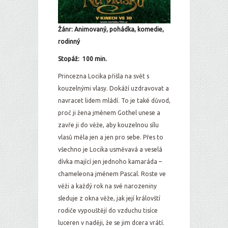
Žánr: Animovaný, pohádka, komedie,
rodinný
Stopáž: 100 min.
Princezna Locika přišla na svět s
kouzelnými vlasy. Dokáží uzdravovat a
navracet lidem mládí. To je také důvod,
proč ji žena jménem Gothel unese a
zavře ji do věže, aby kouzelnou sílu
vlasů měla jen a jen pro sebe. Přes to
všechno je Locika usměvavá a veselá
dívka mající jen jednoho kamaráda –
chameleona jménem Pascal. Roste ve
věži a každý rok na své narozeniny
sleduje z okna věže, jak její královští
rodiče vypouštějí do vzduchu tisíce
luceren v naději, že se jim dcera vrátí.