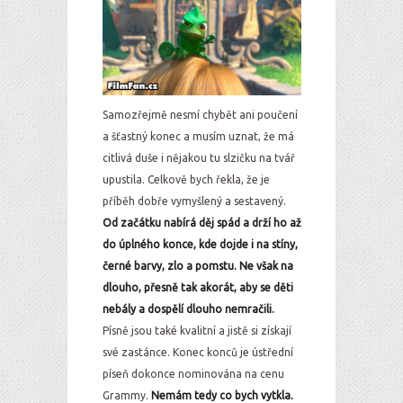
Samozřejmě nesmí chybět ani poučení
a šťastný konec a musím uznat, že má
citlivá duše i nějakou tu slzičku na tvář
upustila. Celkově bych řekla, že je
příběh dobře vymyšlený a sestavený.
Od začátku nabírá děj spád a drží ho až
do úplného konce, kde dojde i na stíny,
černé barvy, zlo a pomstu. Ne však na
dlouho, přesně tak akorát, aby se děti
nebály a dospělí dlouho nemračili.
Písně jsou také kvalitní a jistě si získají
své zastánce. Konec konců je ústřední
píseň dokonce nominována na cenu
Grammy.
Nemám tedy co bych vytkla.