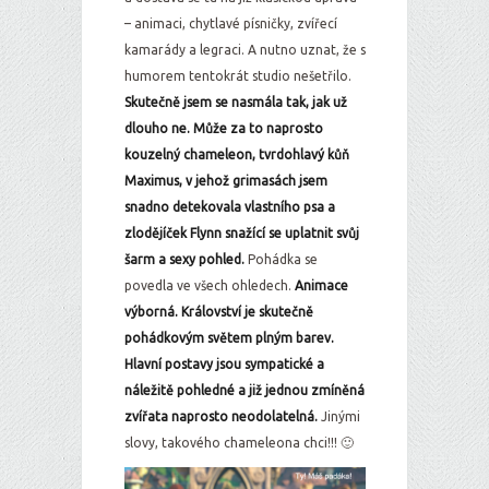
– animaci, chytlavé písničky, zvířecí
kamarády a legraci. A nutno uznat, že s
humorem tentokrát studio nešetřilo.
Skutečně jsem se nasmála tak, jak už
dlouho ne. Může za to naprosto
kouzelný chameleon, tvrdohlavý kůň
Maximus, v jehož grimasách jsem
snadno detekovala vlastního psa a
zlodějíček Flynn snažící se uplatnit svůj
šarm a sexy pohled.
Pohádka se
povedla ve všech ohledech.
Animace
výborná. Království je skutečně
pohádkovým světem plným barev.
Hlavní postavy jsou sympatické a
náležitě pohledné a již jednou zmíněná
zvířata naprosto neodolatelná.
Jinými
slovy, takového chameleona chci!!! 🙂