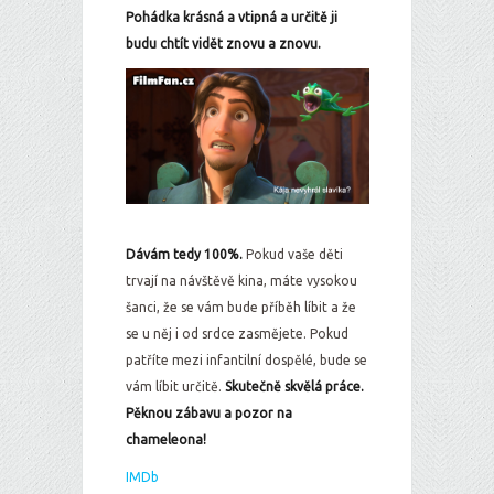
Pohádka krásná a vtipná a určitě ji
budu chtít vidět znovu a znovu.
Dávám tedy 100%.
Pokud vaše děti
trvají na návštěvě kina, máte vysokou
šanci, že se vám bude příběh líbit a že
se u něj i od srdce zasmějete. Pokud
patříte mezi infantilní dospělé, bude se
vám líbit určitě.
Skutečně skvělá práce.
Pěknou zábavu a pozor na
chameleona!
IMDb