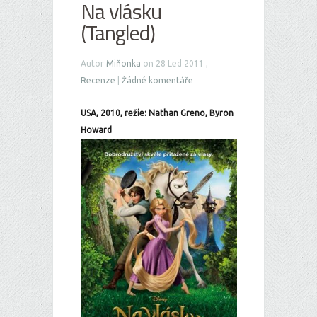
Na vlásku
(Tangled)
Autor
Miňonka
on 28 Led 2011 ,
Recenze
|
Žádné komentáře
USA, 2010, režie: Nathan Greno, Byron
Howard