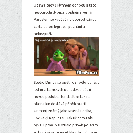
Uzavře tedy s Flynnem dohodu a tato
nesourodá dvojice doplněná věrným
Pascalem se vydává na dobrodružnou
cestu plnou legrace, poznání a
nebezpečí.
Studio Disney se opět rozhodlo oprášit
jednu z klasických pohádek a dát jí
novou podobu. Tentkrát se tak na
plátna kin dostává příběh bratří
Grimmů známý jako Krásná Locika,
Locika či Rapunzel. Jak už tomu ale
bývá, upravilo si studio příběh po svém
a dostává se tu na již klasickou úpravu