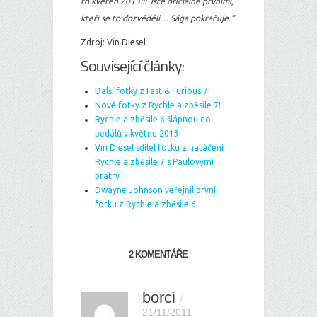
to květen 2013!!! Jste oficiálně prvními,
kteří se to dozvěděli… Sága pokračuje.“
Zdroj: Vin Diesel
Související články:
Další fotky z Fast & Furious 7!
Nové fotky z Rychle a zběsile 7!
Rychle a zběsile 6 šlápnou do
pedálů v květnu 2013!
Vin Diesel sdílel fotku z natáčení
Rychle a zběsile 7 s Paulovými
bratry
Dwayne Johnson veřejnil první
fotku z Rychle a zběsile 6
2 KOMENTÁŘE
borci
/
21/11/2011