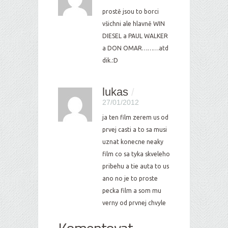
prostě jsou to borci
všichni ale hlavně WIN
DIESEL a PAUL WALKER
a DON OMAR………atd
dik.:D
lukas
/
27/01/2012
ja ten film zerem us od
prvej casti a to sa musi
uznat konecne neaky
film co sa tyka skveleho
pribehu a tie auta to us
ano no je to proste
pecka film a som mu
verny od prvnej chvyle