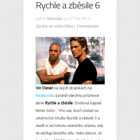
Rychle a zběsile 6
Autor
Miňonka
on 27 Čvn 2011 ,
Zprávy ze světa filmu
|
2 komentáře
Vin Diesel
na svých stránkách na
Facebooku
potěšil všechny příznivce
série
Rychle a zběsile
. Doslova napsal
herec toto:
“ Pro vás, kteří zůstali na
závěrečné titulky Rychle a zběsile 5 a
kladli si od tohoto okamžiku otázku, kdy
se dočkají šestého dílu, mám datum. Je