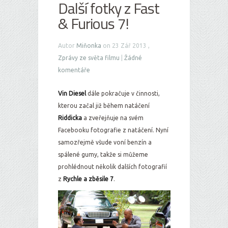
Další fotky z Fast
& Furious 7!
Autor
Miňonka
on 23 Zář 2013 ,
Zprávy ze světa filmu
|
Žádné
komentáře
Vin Diesel
dále pokračuje v činnosti,
kterou začal již během natáčení
Riddicka
a zveřejňuje na svém
Facebooku fotografie z natáčení. Nyní
samozřejmě všude voní benzín a
spálené gumy, takže si můžeme
prohlédnout několik dalších fotografií
z
Rychle a zběsile 7
.