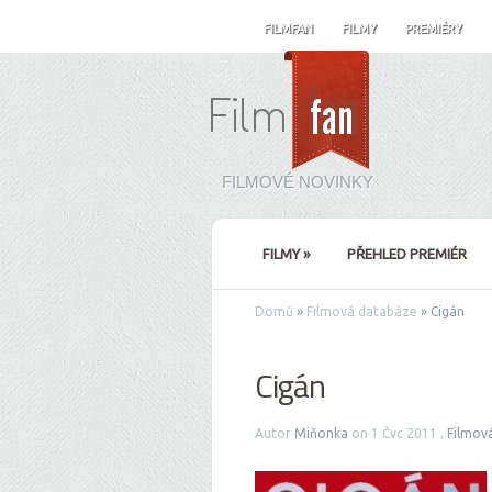
FILMFAN
FILMY
PREMIÉRY
FILMOVÉ NOVINKY
FILMY
»
PŘEHLED PREMIÉR
Domů
»
Filmová databáze
»
Cigán
Cigán
Autor
Miňonka
on 1 Čvc 2011 ,
Filmov