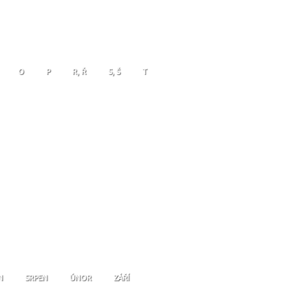
O
P
R, Ř
S, Š
T
N
SRPEN
ÚNOR
ZÁŘÍ