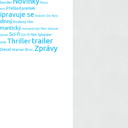
Novinky
sbender
Peter
Přehled premiér
son
ipravuje se
Robert De Niro
dinný
Rodinný film
mantický
romantický film
Samuel
Sci-fi
Sci-fi film
Sylvester
ackson
trailer
Thriller
lone
Zprávy
 Diesel
Warner Bros.