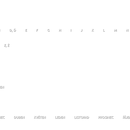
D, Ď
E
F
G
H
I
J
K
L
M
N
Z, Ž
JEN
NEC
DUBEN
KVĚTEN
LEDEN
LISTOPAD
PROSINEC
ŘÍJE