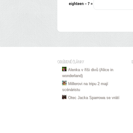
eighteen − 7 =
OBLÍBENÉ ČLÁNKY
Alenka v říši divů (Alice in
wonderland)
Millerovi na tripu 2 mají
scénáristu
Otec Jacka Sparrowa se vrátí