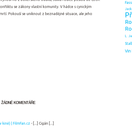
Fas
konfliktu se zákony vlastní komunity. V hádce s cynickým
Jack
Př
mrtí. Pokouší se uniknout z beznadějné situace, ale jeho
Ro
Ro
L. J
Stal
Vin
ŽÁDNÉ KOMENTÁŘE
 kině) | FilmFan.cz
- [...] Cigán [...]