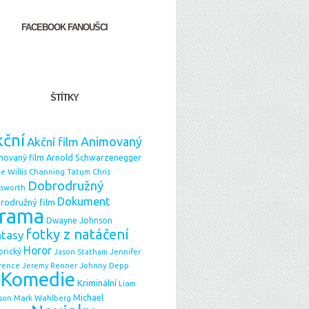
FACEBOOK FANOUŠCI
ŠTÍTKY
ční
Animovaný
Akční film
Arnold Schwarzenegger
movaný film
e Willis
Chris
Channing Tatum
Dobrodružný
sworth
Dokument
rodružný film
rama
Dwayne Johnson
fotky z natáčení
ntasy
Horor
orický
Jason Statham
Jennifer
Johnny Depp
rence
Jeremy Renner
Komedie
Kriminální
Liam
Michael
Mark Wahlberg
son