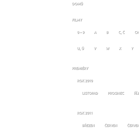
DOMŮ
FILMY
0 – 9
A
B
C, Č
CH
U, Ú
V
W
X
Y
PREMIÉRY
ROK 2010
LISTOPAD
PROSINEC
ŘÍ
ROK 2011
BŘEZEN
ČERVEN
ČERVE