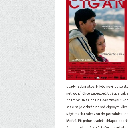
osady, zabijí otce. Nikdo neví, co se 
netruchlí. Chce zabezpečit děti, a tak 
Adamovi se ze dne na den změní život
snaží se je ochránit před Žigovým vliv
Když matku odvezou do porodnice, ot
kšeftů. Při jedné krádeži chlapce zadrž
Adam postupně ztrácí všechny jistoty.