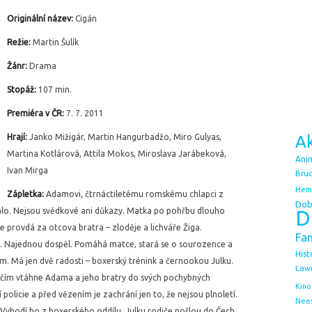
Originální název:
Cigán
Režie:
Martin Šulík
Žánr:
Drama
Stopáž:
107 min.
Premiéra v ČR:
7. 7. 2011
Hrají:
Janko Mižigár, Martin Hangurbadžo, Miro Gulyas,
Ak
Martina Kotlárová, Attila Mokos, Miroslava Jarábeková,
Ani
Ivan Mirga
Bruc
Hem
Zápletka:
Adamovi, čtrnáctiletému romskému chlapci z
Dob
stalo. Nejsou svědkové ani důkazy. Matka po pohřbu dlouho
D
se provdá za otcova bratra – zloděje a lichváře Žiga.
Fa
. Najednou dospěl. Pomáhá matce, stará se o sourozence a
Hist
em. Má jen dvě radosti – boxerský trénink a černookou Julku.
Law
čím vtáhne Adama a jeho bratry do svých pochybných
Kino
í policie a před vězením je zachrání jen to, že nejsou plnoletí.
Nee
 Vyhodí ho z boxerského oddílu, Julku rodiče pošlou do Čech.