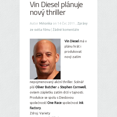
Vin Diesel plánuje
nový thriller
Autor
Miňonka
on 14 Čvc 2011 ,
Zprávy
ze světa filmu
|
Žádné komentáře
Vin Diesel
má v
plánu hrát i
produkovat
nový zatím
nepojmenovaný akční thriller. Scénář
píší
Oliver Butcher
a
Stephen Cornwell
,
ovšem zápletku zatím drží v tajnosti.
Produkce se spolu s Dieslovou
společností
One Race
společnost
Ink
Factory
.
Zdroj: Variety