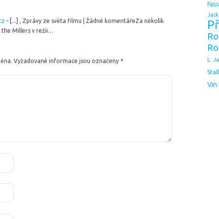
Fas
Jack
cz
- [...] , Zprávy ze světa filmu | Žádné komentářeZa několik
Př
the Millers v režii…
Ro
Ro
L. J
něna.
Vyžadované informace jsou označeny
*
Stal
Vin