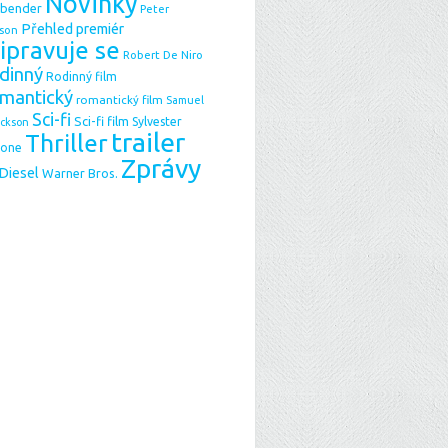
Novinky
sbender
Peter
Přehled premiér
son
ipravuje se
Robert De Niro
dinný
Rodinný film
mantický
romantický film
Samuel
Sci-fi
Sci-fi film
Sylvester
ackson
trailer
Thriller
lone
Zprávy
 Diesel
Warner Bros.