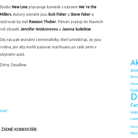
Studio
New Line
připravuje komedii s názvem
We´re the
Millers
. Autory scénáře jsou
Bob Fisher
a
Steve Faber
a
režírovat by měl
Rawson Thuber
. Filmaři zvažují do hlavních
rolí obsadit
Jennifer Anistonovou
a
Jasona Sudeikise
.
Děj nás pak seznámí s kriminálníky, kteří předstírají, že jsou
rodina, jen aby mohli pašovat marihuanu po celé zemi v
obytném autě.
Ak
Zdroj: Deadline
Ani
Bruc
Hem
Dob
D
Fa
u
tně!
Hist
Law
Kino
ŽÁDNÉ KOMENTÁŘE
Nee