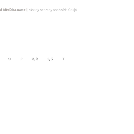
d AfroDita.name |
Zásady ochrany osobních údajů
O
P
R, Ř
S, Š
T