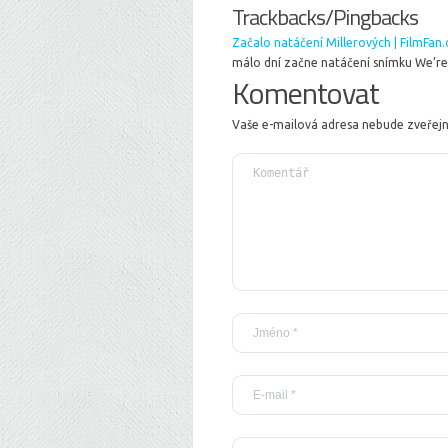
Trackbacks/Pingbacks
Začalo natáčení Millerových | FilmFan.
málo dní začne natáčení snímku We’re 
Komentovat
Vaše e-mailová adresa nebude zveřej