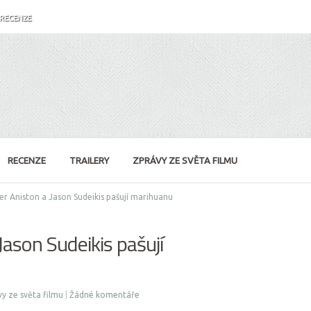
RECENZE
RECENZE
TRAILERY
ZPRÁVY ZE SVĚTA FILMU
er Aniston a Jason Sudeikis pašují marihuanu
Jason Sudeikis pašují
y ze světa filmu
|
Žádné komentáře