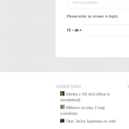
Please enter an answer in digits:
13 − six =
OBLÍBENÉ ČLÁNKY
Alenka v říši divů (Alice in
wonderland)
Millerovi na tripu 2 mají
scénáristu
Otec Jacka Sparrowa se vrátí