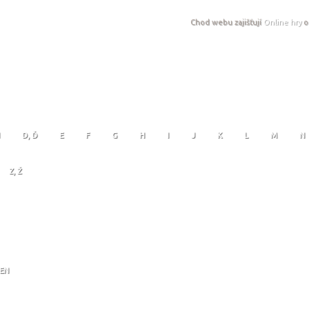
Chod webu zajišťují
Online hry
o
D, Ď
E
F
G
H
I
J
K
L
M
N
Z, Ž
JEN