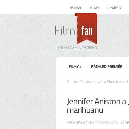
FILMFAN
FILMY
PREMIÉRY
FILMOVÉ NOVINKY
FILMY
»
PŘEHLED PREMIÉR
Domů
»
Zprávy ze světa filmu
»
Jennif
Jennifer Aniston a 
marihuanu
Autor
Miňonka
on 11 Dub 2012 ,
Zpráv