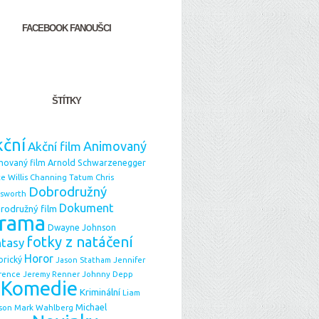
FACEBOOK FANOUŠCI
ŠTÍTKY
ční
Animovaný
Akční film
Arnold Schwarzenegger
movaný film
e Willis
Chris
Channing Tatum
Dobrodružný
sworth
Dokument
rodružný film
rama
Dwayne Johnson
fotky z natáčení
ntasy
Horor
orický
Jason Statham
Jennifer
Johnny Depp
rence
Jeremy Renner
Komedie
Kriminální
Liam
Michael
Mark Wahlberg
son