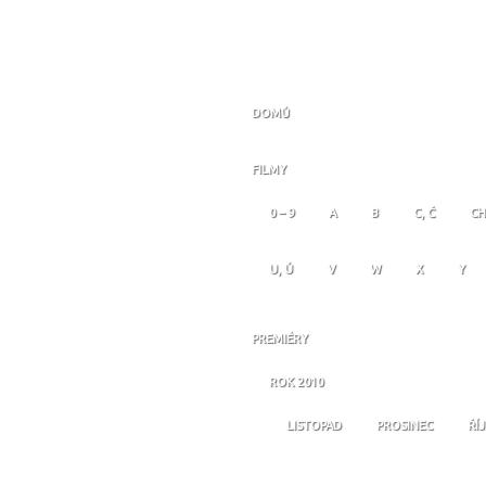
DOMŮ
FILMY
0 – 9
A
B
C, Č
CH
U, Ú
V
W
X
Y
PREMIÉRY
ROK 2010
LISTOPAD
PROSINEC
ŘÍ