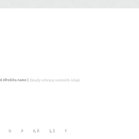
d AfroDita.name |
Zásady ochrany osobních údajů
O
P
R, Ř
S, Š
T