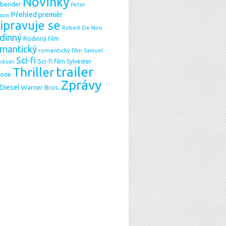
Novinky
sbender
Peter
Přehled premiér
son
ipravuje se
Robert De Niro
dinný
Rodinný film
mantický
romantický film
Samuel
Sci-fi
Sci-fi film
Sylvester
ackson
trailer
Thriller
lone
Zprávy
 Diesel
Warner Bros.