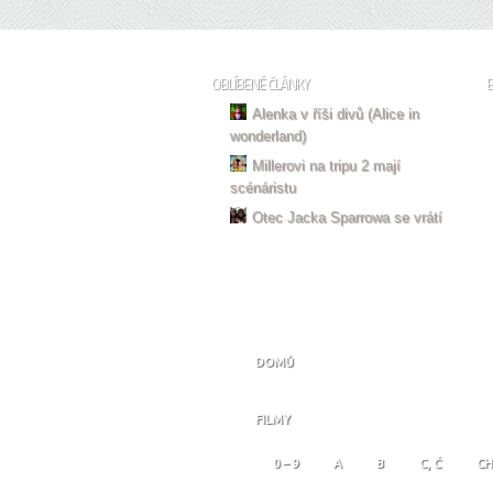
OBLÍBENÉ ČLÁNKY
Alenka v říši divů (Alice in
wonderland)
Millerovi na tripu 2 mají
scénáristu
Otec Jacka Sparrowa se vrátí
DOMŮ
FILMY
0 – 9
A
B
C, Č
CH