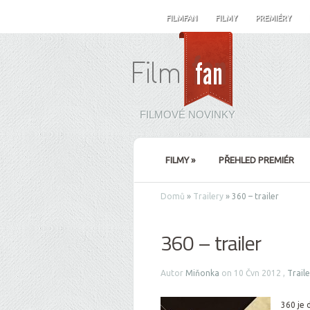
FILMFAN
FILMY
PREMIÉRY
FILMOVÉ NOVINKY
FILMY
»
PŘEHLED PREMIÉR
Domů
»
Trailery
»
360 – trailer
360 – trailer
Autor
Miňonka
on 10 Čvn 2012 ,
Traile
360 je 