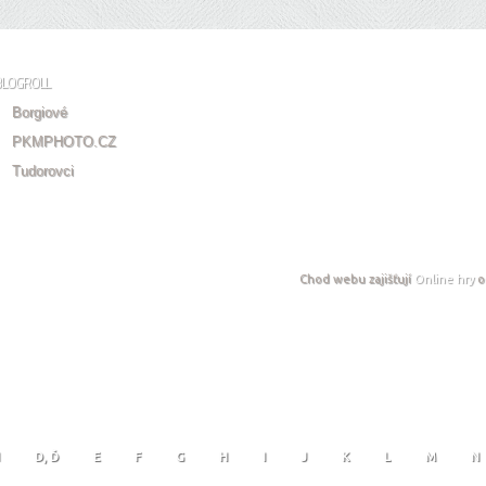
BLOGROLL
Borgiové
PKMPHOTO.CZ
Tudorovci
Chod webu zajišťují
Online hry
o
D, Ď
E
F
G
H
I
J
K
L
M
N