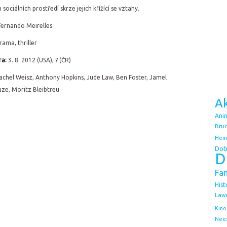
 sociálních prostředí skrze jejich křížící se vztahy.
ernando Meirelles
ama, thriller
ra:
3. 8. 2012 (USA), ? (ČR)
Rachel Weisz, Anthony Hopkins, Jude Law, Ben Foster, Jamel
ze, Moritz Bleibtreu
Ak
Ani
Bruc
Hem
Dob
D
Fa
Hist
Law
Kino
Nee