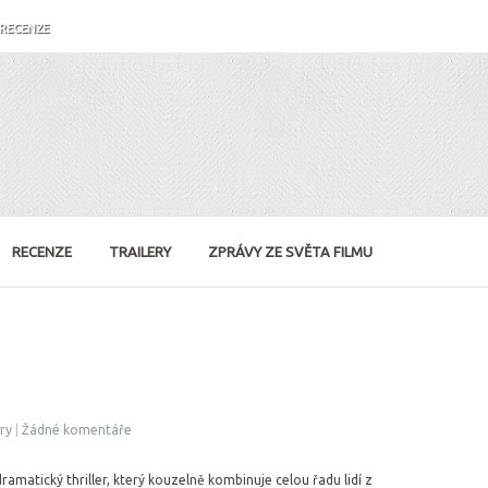
RECENZE
RECENZE
TRAILERY
ZPRÁVY ZE SVĚTA FILMU
ry
|
Žádné komentáře
dramatický thriller, který kouzelně kombinuje celou řadu lidí z