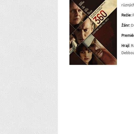
různých
Režie:
F
Žánr:
Dr
Premié
Hrají
: 
Debbou