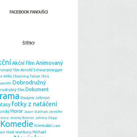
FACEBOOK FANOUŠCI
ŠTÍTKY
ční
Animovaný
Akční film
Arnold Schwarzenegger
movaný film
e Willis
Chris
Channing Tatum
Dobrodružný
sworth
Dokument
rodružný film
rama
Dwayne Johnson
fotky z natáčení
ntasy
Horor
orický
Jason Statham
Jennifer
Johnny Depp
rence
Jeremy Renner
Komedie
Kriminální
Liam
Michael
Mark Wahlberg
son