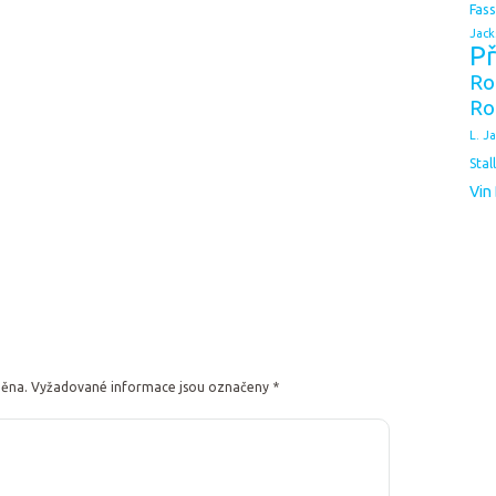
Fas
Jack
Př
Ro
Ro
L. J
Stal
Vin
něna.
Vyžadované informace jsou označeny
*