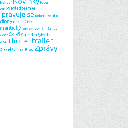
Novinky
sbender
Peter
Přehled premiér
son
ipravuje se
Robert De Niro
dinný
Rodinný film
mantický
romantický film
Samuel
Sci-fi
Sci-fi film
Sylvester
ackson
trailer
Thriller
lone
Zprávy
 Diesel
Warner Bros.