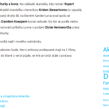
hurky a lovce
. Na základě skandálu, kdy režisér
Rupert
dváděl manželku s herečkou
Kristen Stewartovou
to vypadá,
vaný druhý díl, na kterém Sanders pracoval spolu se
u
Davidem Koeppem
konat nebude. Do kin se podle všeho
račování příběhu Lovce v podání
Chrise Hemswortha
a bez
ěhurky.
hodlá najít i nového scénáristu.
Ak
nakonec bude. Herci smlouvy podepsané mají na 3 filmy,
do které z verzí půjde, ve hře je totiž stále i postava
Ani
Bruc
Hem
Dob
D
Fa
Hist
Law
ora a Kapitána Ameriku
Kino
rostou
Nee
nglí