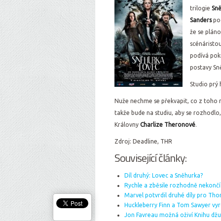
trilogie
Sně
Sanders
po
že se pláno
scénáristo
podívá pok
postavy Sn
Studio prý 
Nuže nechme se překvapit, co z toho 
takže bude na studiu, aby se rozhodlo, 
Královny
Charlize Theronové
.
Zdroj: Deadline, THR
Související články:
Díl druhý: Lovec a Sněhurka?
Rychle a zběsile rozhodně nekončí
Marvel potvrdil druhé díly pro Th
Huckleberry Finn a Tom Sawyer vy
Jon Favreau možná oživí Knihu džu