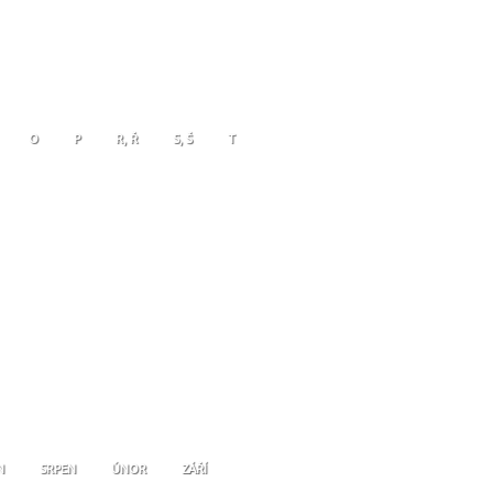
O
P
R, Ř
S, Š
T
N
SRPEN
ÚNOR
ZÁŘÍ