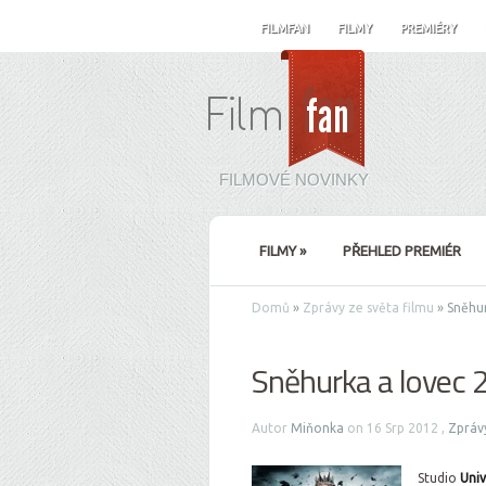
FILMFAN
FILMY
PREMIÉRY
FILMOVÉ NOVINKY
FILMY
»
PŘEHLED PREMIÉR
Domů
»
Zprávy ze světa filmu
»
Sněhur
Sněhurka a lovec 
Autor
Miňonka
on 16 Srp 2012 ,
Zprávy
Studio
Univ