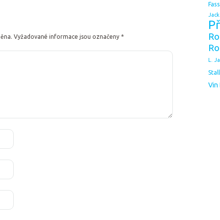
Fas
Jack
Př
Ro
něna.
Vyžadované informace jsou označeny
*
Ro
L. J
Stal
Vin