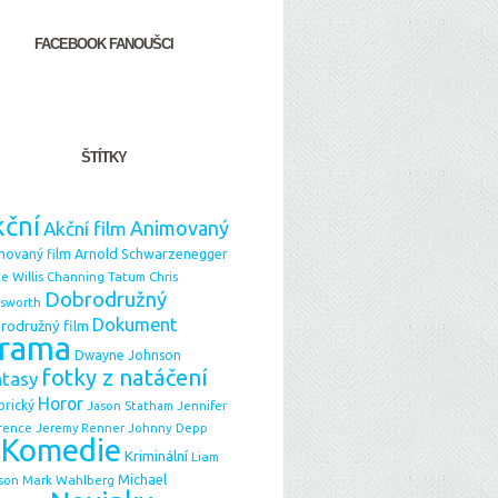
FACEBOOK FANOUŠCI
ŠTÍTKY
ční
Animovaný
Akční film
Arnold Schwarzenegger
movaný film
e Willis
Chris
Channing Tatum
Dobrodružný
sworth
Dokument
rodružný film
rama
Dwayne Johnson
fotky z natáčení
ntasy
Horor
orický
Jason Statham
Jennifer
Johnny Depp
rence
Jeremy Renner
Komedie
Kriminální
Liam
Michael
Mark Wahlberg
son