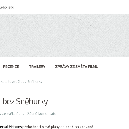
RECENZE
RECENZE
TRAILERY
ZPRÁVY ZE SVĚTA FILMU
ka a lovec 2 bez Sněhurky
2 bez Sněhurky
 ze světa filmu
|
Žádné komentáře
ersal Pictures
přehodnotilo své plány ohledně ohlašované