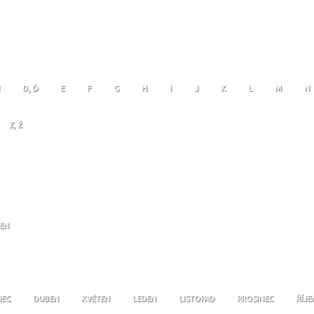
D, Ď
E
F
G
H
I
J
K
L
M
N
Z, Ž
JEN
NEC
DUBEN
KVĚTEN
LEDEN
LISTOPAD
PROSINEC
ŘÍJE