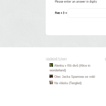
Please enter an answer in digits:
five × 3 =
OBLÍBENÉ ČLÁNKY
Alenka v říši divů (Alice in
wonderland)
Otec Jacka Sparrowa se vrátí
Na vlásku (Tangled)