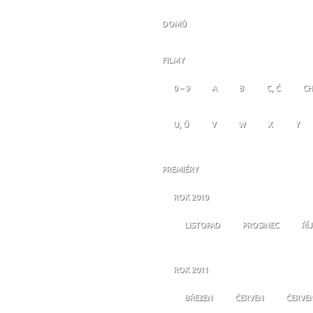
DOMŮ
FILMY
0 – 9
A
B
C, Č
CH
U, Ú
V
W
X
Y
PREMIÉRY
ROK 2010
LISTOPAD
PROSINEC
ŘÍ
ROK 2011
BŘEZEN
ČERVEN
ČERVE