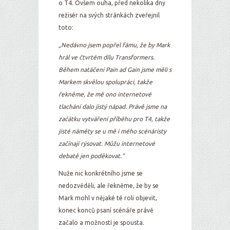
o T4. Ovšem ouha, před nekolika dny
režisér na svých stránkách zveřejnil
toto:
„Nedávno jsem popřel fámu, že by Mark
hrál ve čtvrtém dílu Transformers.
Během natáčení Pain ad Gain jsme měli s
Markem skvělou spolupráci, takže
řekněme, že mě ono internetové
tlachání dalo jistý nápad. Právě jsme na
začátku vytváření příběhu pro T4, takže
jisté náměty se u mě i mého scénáristy
začínají rýsovat. Můžu internetové
debatě jen poděkovat.“
Nuže nic konkrétního jsme se
nedozvěděli, ale řekněme, že by se
Mark mohl v nějaké té roli objevit,
konec konců psaní scénáře právě
začalo a možností je spousta.