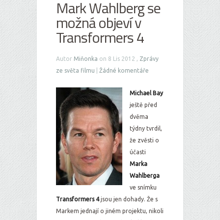
Mark Wahlberg se
možná objeví v
Transformers 4
Autor
Miňonka
on 8 Lis 2012 ,
Zprávy
ze světa filmu
|
Žádné komentáře
Michael Bay
ještě před
dvěma
týdny tvrdil,
že zvěsti o
účasti
Marka
Wahlberga
ve snímku
Transformers 4
jsou jen dohady. Že s
Markem jednají o jiném projektu, nikoli