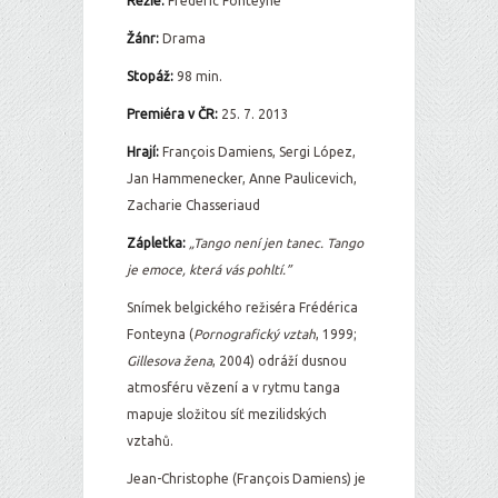
Režie:
Frédéric Fonteyne
Žánr:
Drama
Stopáž:
98 min.
Premiéra v ČR:
25. 7. 2013
Hrají:
François Damiens, Sergi López,
Jan Hammenecker, Anne Paulicevich,
Zacharie Chasseriaud
Zápletka:
„Tango není jen tanec. Tango
je emoce, která vás pohltí.”
Snímek belgického režiséra Frédérica
Fonteyna (
Pornografický vztah
, 1999;
Gillesova žena
, 2004) odráží dusnou
atmosféru vězení a v rytmu tanga
mapuje složitou síť mezilidských
vztahů.
Jean-Christophe (François Damiens) je