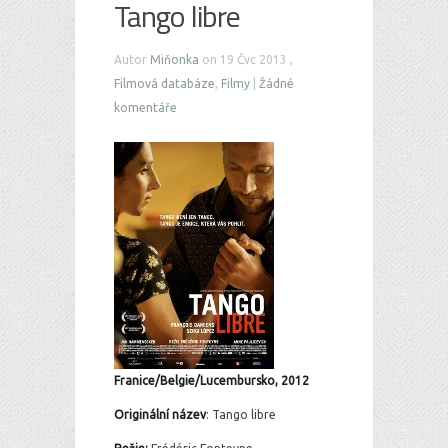
Tango libre
Autor
Miňonka
on 19 Čvc 2013 ,
Filmová databáze
,
Filmy
|
Žádné
komentáře
Franice/Belgie/Lucembursko, 2012
Originální ná
zev
: Tango libre