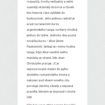
rozpačitý, trochu nešťastný a velmi
osamělý vězeňský dozorce a člověk
bez historie i bez vyhlídek do
budoucnosti. Jeho jedinou radostí je
účast na tanečním kurzu
argentinského tanga, na který chodívá
jednou do týdne. Jednoho dne pozná
nováčka kurzu – Alice (Anne
Paulicevich). Setkají se i mimo hodiny
tanga, když Alice navštíví svého
manžela ve vězení, kde Jean-
Christophe pracuje. JC je
nepozorovaně vtažen do jejího
složitého romantického života a
nakonec pod vlivem nového citu
porušuje všechny zásady a nepsaná
pravidla, kterými se doposud v životě
řídil.