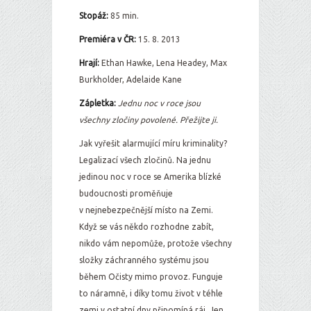
Stopáž:
85 min.
Premiéra v ČR:
15. 8. 2013
Hrají:
Ethan Hawke, Lena Headey, Max
Burkholder, Adelaide Kane
Zápletka:
Jednu noc v roce jsou
všechny zločiny povolené. Přežijte ji.
Jak vyřešit alarmující míru kriminality?
Legalizací všech zločinů. Na jednu
jedinou noc v roce se Amerika blízké
budoucnosti proměňuje
v nejnebezpečnější místo na Zemi.
Když se vás někdo rozhodne zabít,
nikdo vám nepomůže, protože všechny
složky záchranného systému jsou
během Očisty mimo provoz. Funguje
to náramně, i díky tomu život v téhle
zemi v ostatní dny připomíná ráj. Jen