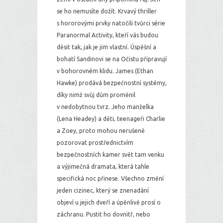
se ho nemusíte dožít. Krvavý thriller
s hororovými prvky natočili tvůrci série
Paranormal Activity, kteří vás budou
děsit tak, jak je jim vlastní. Úspěšní a
bohatí Sandinovi se na Očistu připravují
v bohorovném klidu. James (Ethan
Hawke) prodává bezpečnostní systémy,
díky nimž svůj dům proměnil
v nedobytnou tvrz. Jeho manželka
(Lena Headey) a děti, teenageři Charlie
a Zoey, proto mohou nerušeně
pozorovat prostřednictvím
bezpečnostních kamer svět tam venku
a výjimečná dramata, která tahle
specifická noc přinese. Všechno změní
jeden cizinec, který se znenadání
objeví u jejich dveří a úpěnlivě prosí o
záchranu. Pustit ho dovnitř, nebo