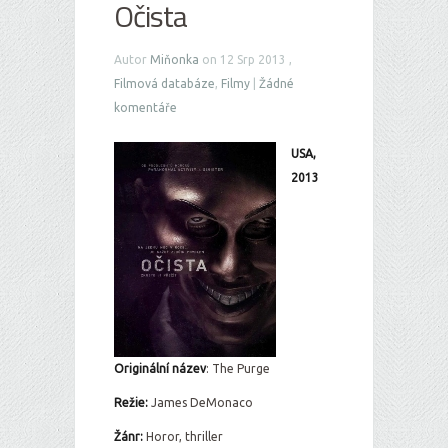
Očista
Autor
Miňonka
on 12 Srp 2013 ,
Filmová databáze
,
Filmy
|
Žádné
komentáře
USA,
2013
Originální ná
zev
: The Purge
Režie:
James DeMonaco
Žánr:
Horor, thriller