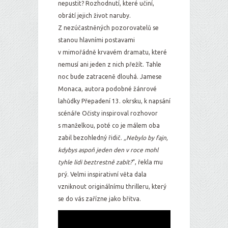
nepustit? Rozhodnutí, které učiní,
obrátí jejich život naruby.
Z nezúčastněných pozorovatelů se
stanou hlavními postavami
v mimořádně krvavém dramatu, které
nemusí ani jeden z nich přežít. Tahle
noc bude zatraceně dlouhá. Jamese
Monaca, autora podobné žánrové
lahůdky Přepadení 13. okrsku, k napsání
scénáře Očisty inspiroval rozhovor
s manželkou, poté co je málem oba
zabil bezohledný řidič.
„Nebylo by fajn,
kdybys aspoň jeden den v roce mohl
tyhle lidi beztrestně zabít?
“, řekla mu
prý. Velmi inspirativní věta dala
vzniknout originálnímu thrilleru, který
se do vás zařízne jako břitva.