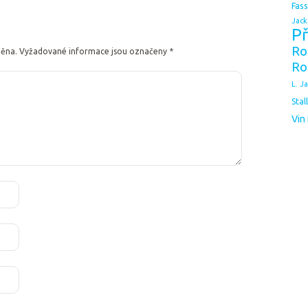
Fas
Jack
Př
Ro
něna.
Vyžadované informace jsou označeny
*
Ro
L. J
Stal
Vin