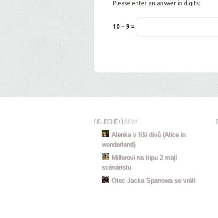
Please enter an answer in digits:
10 − 9 =
OBLÍBENÉ ČLÁNKY
Alenka v říši divů (Alice in
wonderland)
Millerovi na tripu 2 mají
scénáristu
Otec Jacka Sparrowa se vrátí