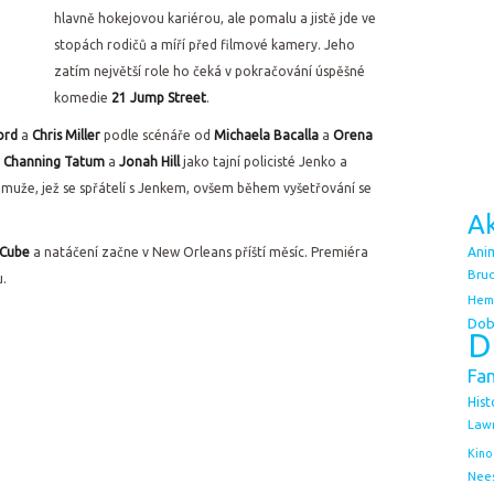
hlavně hokejovou kariérou, ale pomalu a jistě jde ve
stopách rodičů a míří před filmové kamery. Jeho
zatím největší role ho čeká v pokračování úspěšné
komedie
21 Jump Street
.
Lord
a
Chris Miller
podle scénáře od
Michaela Bacalla
a
Orena
t
Channing Tatum
a
Jonah Hill
jako tajní policisté Jenko a
e muže, jež se spřátelí s Jenkem, ovšem během vyšetřování se
.
Ak
 Cube
a natáčení začne v New Orleans příští měsíc. Premiéra
Ani
Bruc
u.
Hem
Dob
D
Fa
Hist
Law
Kino
Nee