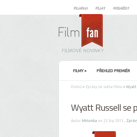
FILMFAN
FILMY
PREMIÉRY
FILMOVÉ NOVINKY
FILMY
»
PŘEHLED PREMIÉR
Domů
»
Zprávy ze světa filmu
»
Wyatt 
Wyatt Russell se p
Autor
Miňonka
on 25 Srp 2013 ,
Zprávy