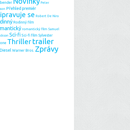
Novinky
sbender
Peter
Přehled premiér
son
ipravuje se
Robert De Niro
dinný
Rodinný film
mantický
romantický film
Samuel
Sci-fi
Sci-fi film
Sylvester
ackson
trailer
Thriller
lone
Zprávy
 Diesel
Warner Bros.