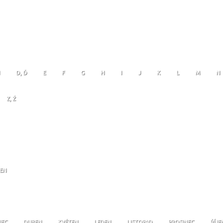
D, Ď
E
F
G
H
I
J
K
L
M
N
Z, Ž
JEN
NEC
DUBEN
KVĚTEN
LEDEN
LISTOPAD
PROSINEC
ŘÍJE