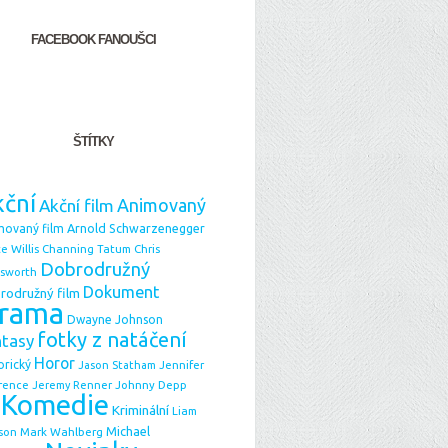
FACEBOOK FANOUŠCI
ŠTÍTKY
ční
Animovaný
Akční film
Arnold Schwarzenegger
movaný film
e Willis
Chris
Channing Tatum
Dobrodružný
sworth
Dokument
rodružný film
rama
Dwayne Johnson
fotky z natáčení
ntasy
Horor
orický
Jason Statham
Jennifer
Johnny Depp
rence
Jeremy Renner
Komedie
Kriminální
Liam
Michael
Mark Wahlberg
son