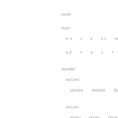
DOMŮ
FILMY
0 – 9
A
B
C, Č
CH
U, Ú
V
W
X
Y
PREMIÉRY
ROK 2010
LISTOPAD
PROSINEC
ŘÍ
ROK 2011
BŘEZEN
ČERVEN
ČERVE