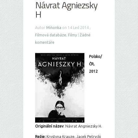
Návrat Agniezsky
H
Autor
Miňonka
on 14 Led 2014 ,
Filmová databáze
,
Filmy
|
Žádné
komentáře
Polsko/
ČR,
2012
Originální ná
zev
: Návrat Angniezsky H.
Režie:
Krystyna Krauze, Jacek Petrycki