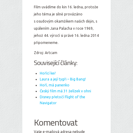
Film uvádíme do kin 16. ledna, protože
jeho téma je silně provázáno
s osudovým okamžikem našich dějin, s
upálením Jana Palacha v roce 1969,
jehož 44. výročí si právě 16. ledna 2014
připomeneme.
Zdroj: Artcam
Související články:
Hořící keř
Laura a její tygři – Big Bang!
Hoří, má panenko
Český film má 31 želízek v ohni
Disney přetočí Flight of the
Navigator
Komentovat
Vaše e-mailová adresa nebude