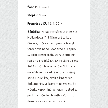
Žánr:
Dokument
Stopáž:
77 min.
Premiéra v ČR:
16. 1. 2014
Zápletka:
Polská režisérka Agnieszka
Hollandová (*1948) je držitelkou
Oscara, točila s herci jako je Meryl
Streepová nebo Leonardo di Caprio.
Svojí profesní dráhu začala studiem
režie na pražské FAMU. Když se v roce
2012 do Čech pracovně vrátila, aby
natočila mimořádně silný a úspěšný
seriál Hořící keř, svolila k natočení
dokumentu, ve kterém na svá studia
v Česku vzpomíná. A nejen na studia,
protože v Čechách našla svůj druhý
domov a často se sem vrací.