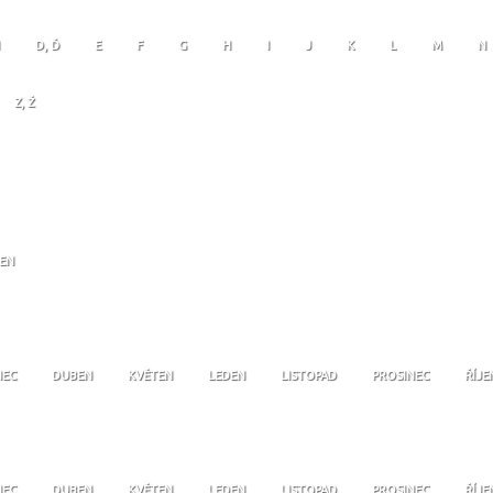
D, Ď
E
F
G
H
I
J
K
L
M
N
Z, Ž
JEN
NEC
DUBEN
KVĚTEN
LEDEN
LISTOPAD
PROSINEC
ŘÍJE
NEC
DUBEN
KVĚTEN
LEDEN
LISTOPAD
PROSINEC
ŘÍJE