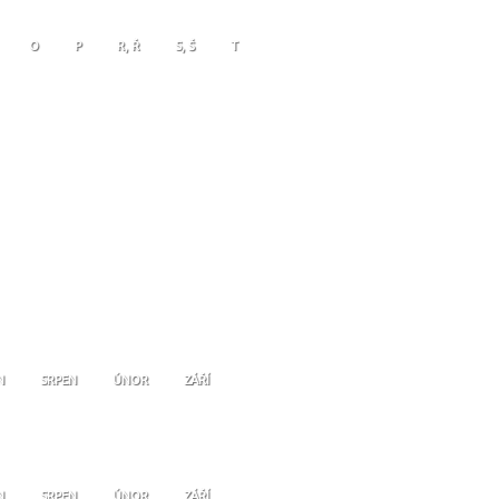
O
P
R, Ř
S, Š
T
N
SRPEN
ÚNOR
ZÁŘÍ
N
SRPEN
ÚNOR
ZÁŘÍ