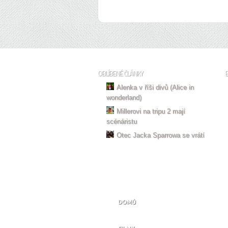
OBLÍBENÉ ČLÁNKY
Alenka v říši divů (Alice in
wonderland)
Millerovi na tripu 2 mají
scénáristu
Otec Jacka Sparrowa se vrátí
DOMŮ