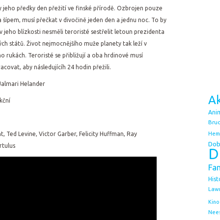
 jeho předky den přežití ve finské přírodě. Ozbrojen pouze
 šípem, musí přečkat v divočině jeden den a jednu noc. To by
 jeho blízkosti nesměli teroristé sestřelit letoun prezidenta
ch států. Život nejmocnějšího muže planety tak leží v
o rukách. Teroristé se přibližují a oba hrdinové musí
acovat, aby následujícíh 24 hodin přežili.
almari Helander
Ak
kční
Ani
Bruc
Hem
, Ted Levine, Victor Garber, Felicity Huffman, Ray
Dob
rtulus
D
Fa
Hist
Law
Kino
Nee