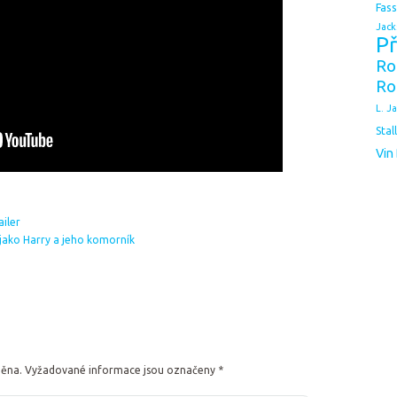
Fas
Jack
Př
Ro
Ro
L. J
Stal
Vin
ailer
 jako Harry a jeho komorník
něna.
Vyžadované informace jsou označeny
*