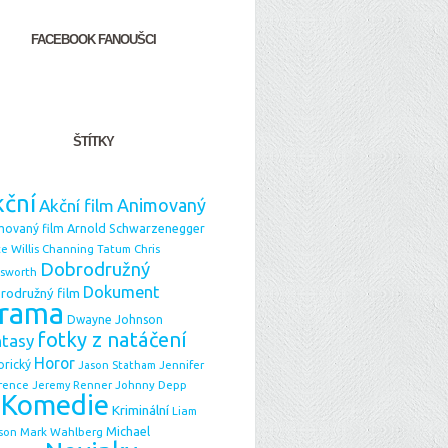
FACEBOOK FANOUŠCI
ŠTÍTKY
ční
Animovaný
Akční film
Arnold Schwarzenegger
movaný film
e Willis
Chris
Channing Tatum
Dobrodružný
sworth
Dokument
rodružný film
rama
Dwayne Johnson
fotky z natáčení
ntasy
Horor
orický
Jason Statham
Jennifer
Johnny Depp
rence
Jeremy Renner
Komedie
Kriminální
Liam
Michael
Mark Wahlberg
son