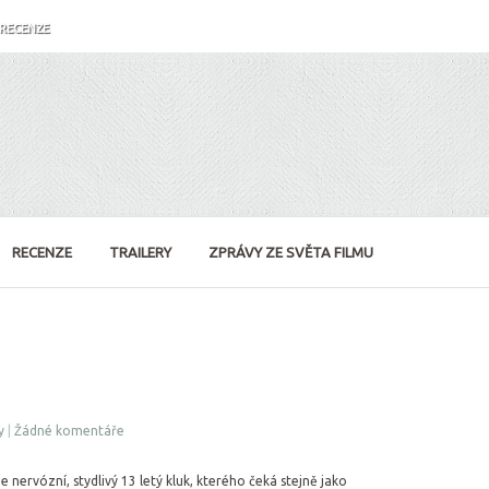
RECENZE
RECENZE
TRAILERY
ZPRÁVY ZE SVĚTA FILMU
y
|
Žádné komentáře
je nervózní, stydlivý 13 letý kluk, kterého čeká stejně jako