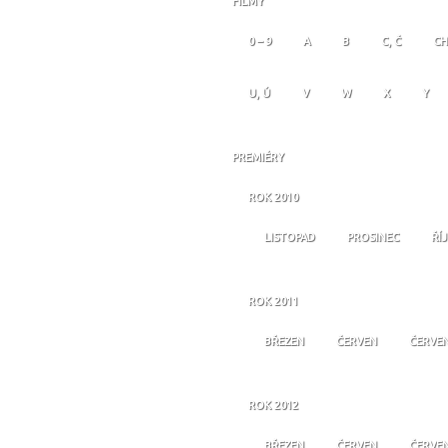
FILMY
0 – 9
A
B
C, Č
CH
U, Ú
V
W
X
Y
PREMIÉRY
ROK 2010
LISTOPAD
PROSINEC
ŘÍ
ROK 2011
BŘEZEN
ČERVEN
ČERVE
ROK 2012
BŘEZEN
ČERVEN
ČERVE