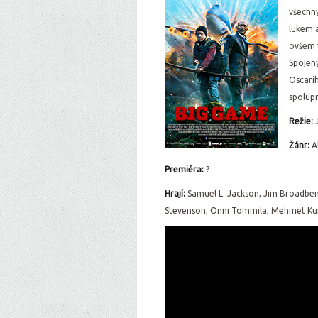
všechny
lukem a
ovšem v
Spojený
Oscarih
spolupr
Režie:
J
Žán
r:
A
Premiéra:
?
Hrají:
Samuel L. Jackson, Jim Broadbent
Stevenson, Onni Tommila, Mehmet Ku