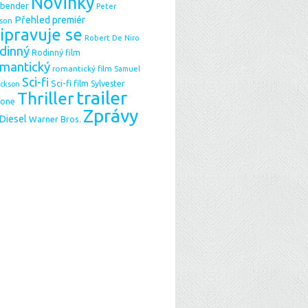
Novinky
sbender
Peter
Přehled premiér
son
ipravuje se
Robert De Niro
dinný
Rodinný film
mantický
romantický film
Samuel
Sci-fi
Sci-fi film
Sylvester
ackson
trailer
Thriller
lone
Zprávy
 Diesel
Warner Bros.