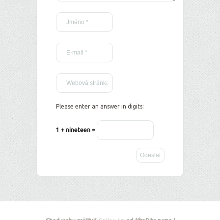
Please enter an answer in digits:
1 + nineteen =
Chod webu zajišťují
Online hry
od AfroDita.name |