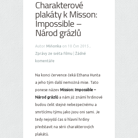
Charakterové
plakáty k Misson:
Impossible –
Národ grázlů
Autor
Miňonka
on 10 Čvn 2015 ,
Zprávy ze světa filmu
|
Žádné
komentáře
Na konci července čeká Ethana Hunta
a jeho tým další nemožná mise. Tato
ponese název
Mission: Impossible –
Národ grázlů
a nám již známí hrdinové
budou čelit stejně nebezpečnému a
smrtícímu týmu jako jsou oni sami. Je
tedy nejvyšší čas si hlavní hrdiny
představit na sérii charakterových
plakátů.