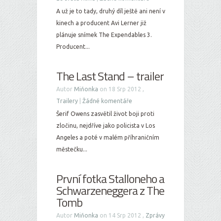
A už je to tady, druhý díl ještě ani není v
kinech a producent Avi Lerner již
plánuje snímek The Expendables 3.
Producent...
The Last Stand – trailer
Autor
Miňonka
on 18 Srp 2012 ,
Trailery
|
Žádné komentáře
Šerif Owens zasvětil život boji proti
zločinu, nejdříve jako policista v Los
Angeles a poté v malém příhraničním
městečku...
První fotka Stalloneho a
Schwarzeneggera z The
Tomb
Autor
Miňonka
on 14 Srp 2012 ,
Zprávy