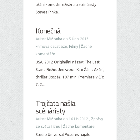
akční komedii režiséra a scénáristy
Stevea Pinka....
Konečná
Autor
Miňonka
on 5 Úno 2013 ,
Filmová databáze
,
Filmy
|
Žádné
komentáře
USA, 2012 Originální název: The Last
Stand Režie: Jee-woon Kim Žánr: Akční,
thriller Stopáž: 107 min. Premiéra v ČR:
7. 2....
Trojčata našla
scénáristy
Autor
Miňonka
on 16 Lis 2012 ,
Zprávy
ze světa filmu
|
Žádné komentáře
Studio Universal Pictures najalo