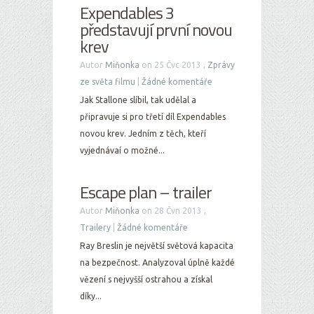
Expendables 3
představují první novou
krev
Autor
Miňonka
on 25 Čvc 2013 ,
Zprávy
ze světa filmu
|
Žádné komentáře
Jak Stallone slíbil, tak udělal a
připravuje si pro třetí díl Expendables
novou krev. Jedním z těch, kteří
vyjednávaí o možné...
Escape plan – trailer
Autor
Miňonka
on 28 Čvn 2013 ,
Trailery
|
Žádné komentáře
Ray Breslin je největší světová kapacita
na bezpečnost. Analyzoval úplně každé
vězení s nejvyšší ostrahou a získal
díky...