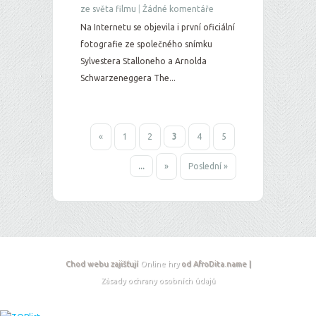
ze světa filmu
|
Žádné komentáře
Na Internetu se objevila i první oficiální
fotografie ze společného snímku
Sylvestera Stalloneho a Arnolda
Schwarzeneggera The...
«
1
2
3
4
5
...
»
Poslední »
Chod webu zajišťují
Online hry
od AfroDita.name |
Zásady ochrany osobních údajů