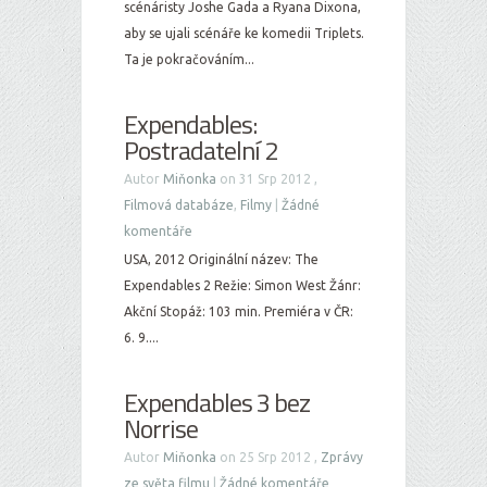
scénáristy Joshe Gada a Ryana Dixona,
aby se ujali scénáře ke komedii Triplets.
Ta je pokračováním...
Expendables:
Postradatelní 2
Autor
Miňonka
on 31 Srp 2012 ,
Filmová databáze
,
Filmy
|
Žádné
komentáře
USA, 2012 Originální název: The
Expendables 2 Režie: Simon West Žánr:
Akční Stopáž: 103 min. Premiéra v ČR:
6. 9....
Expendables 3 bez
Norrise
Autor
Miňonka
on 25 Srp 2012 ,
Zprávy
ze světa filmu
|
Žádné komentáře