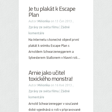
Je tu plakát k Escape
Plan
Autor
Miňonka
on 13 Čvn 2013 ,
Zprávy ze světa filmu
|
Žádné
komentáře
Na Internetu s konečně objevil první
plakát k snímku Escape Plan s
Arnoldem Schwarzeneggerem a
Sylvesterem Stallonem v hlavní roli....
Arnie jako učitel
toxického monstra!
Autor
Miňonka
on 16 Kvě 2013 ,
Zprávy ze světa filmu
|
Žádné
komentáře
Arnold Schwarzenegger v současné
době vyjednává o roli v připravované