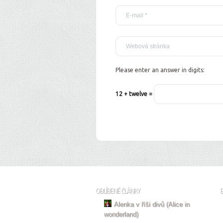
Please enter an answer in digits:
12 + twelve =
OBLÍBENÉ ČLÁNKY
Alenka v říši divů (Alice in
wonderland)