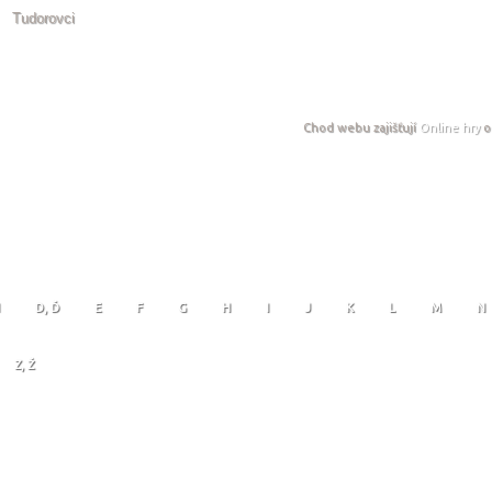
Tudorovci
Chod webu zajišťují
Online hry
o
D, Ď
E
F
G
H
I
J
K
L
M
N
Z, Ž