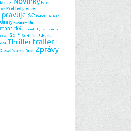
Novinky
sbender
Peter
Přehled premiér
son
ipravuje se
Robert De Niro
dinný
Rodinný film
mantický
romantický film
Samuel
Sci-fi
Sci-fi film
Sylvester
ackson
trailer
Thriller
lone
Zprávy
 Diesel
Warner Bros.