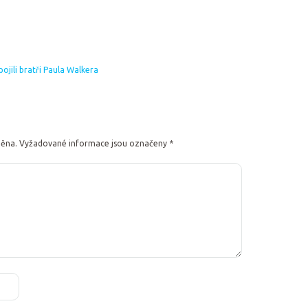
pojili bratři Paula Walkera
něna.
Vyžadované informace jsou označeny
*