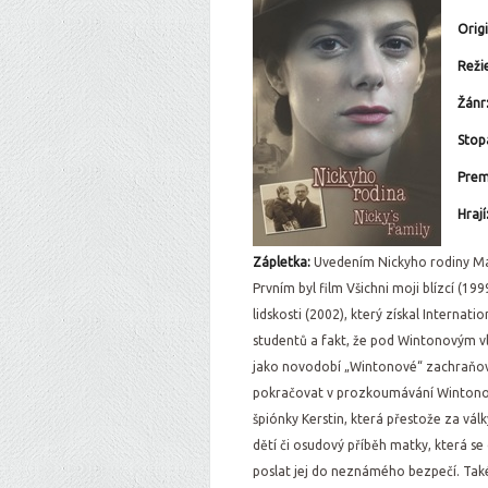
Orig
Reži
Žánr
Stop
Prem
Hrají
Zápletka:
Uvedením Nickyho rodiny Mat
Prvním byl film Všichni moji blízcí (1
lidskosti (2002), který získal Intern
studentů a fakt, že pod Wintonovým vl
jako novodobí „Wintonové“ zachraňovat
pokračovat v prozkoumávání Wintonova
špiónky Kerstin, která přestože za vá
dětí či osudový příběh matky, která se
poslat jej do neznámého bezpečí. Tak