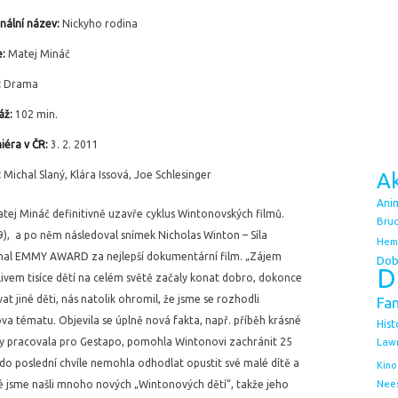
inální název:
Nickyho rodina
e:
Matej Mináč
:
Drama
áž:
102 min.
iéra v ČR:
3. 2. 2011
:
Michal Slaný, Klára Issová, Joe Schlesinger
Ak
Ani
ej Mináč definitivně uzavře cyklus Wintonovských filmů.
Bruc
999), a po něm následoval snímek Nicholas Winton – Síla
Hem
ational EMMY AWARD za nejlepší dokumentární film. „Zájem
Dob
D
ivem tisíce dětí na celém světě začaly konat dobro, dokonce
 jiné děti, nás natolik ohromil, že jsme se rozhodli
Fa
 tématu. Objevila se úplně nová fakta, např. příběh krásné
Hist
lky pracovala pro Gestapo, pomohla Wintonovi zachránit 25
Law
 do poslední chvíle nemohla odhodlat opustit své malé dítě a
Kino
é jsme našli mnoho nových „Wintonových dětí“, takže jeho
Nee