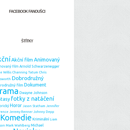
FACEBOOK FANOUŠCI
ŠTÍTKY
ční
Animovaný
Akční film
Arnold Schwarzenegger
movaný film
e Willis
Chris
Channing Tatum
Dobrodružný
sworth
Dokument
rodružný film
rama
Dwayne Johnson
fotky z natáčení
ntasy
Horor
orický
Jason Statham
Jennifer
Johnny Depp
rence
Jeremy Renner
Komedie
Kriminální
Liam
Michael
Mark Wahlberg
son