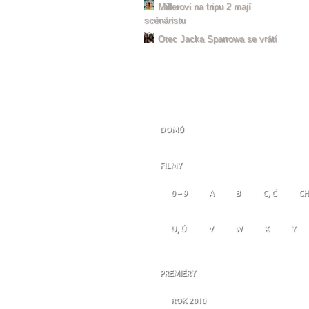
Millerovi na tripu 2 mají
scénáristu
Otec Jacka Sparrowa se vrátí
DOMŮ
FILMY
0 – 9
A
B
C, Č
CH
U, Ú
V
W
X
Y
PREMIÉRY
ROK 2010