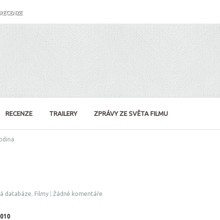
RECENZE
RECENZE
TRAILERY
ZPRÁVY ZE SVĚTA FILMU
odina
vá databáze
,
Filmy
|
Žádné komentáře
2010