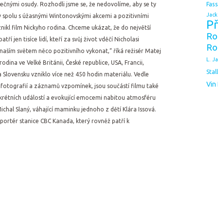
Fas
inečnými osudy. Rozhodli jsme se, že nedovolíme, aby se ty
Jack
hy spolu s úžasnými Wintonovskými akcemi a pozitivními
Př
znikl film Nickyho rodina. Chceme ukázat, že do největší
Ro
ří jen tisíce lidí, kteří za svůj život vděčí Nicholasi
Ro
í s naším světem něco pozitivního vykonat,“ říká režisér Matej
L. J
dina ve Velké Británii, České republice, USA, Francii,
Stal
 Slovensku vzniklo více než 450 hodin materiálu. Vedle
Vin
fotografií a záznamů vzpomínek, jsou součástí filmu také
krétních událostí a evokující emocemi nabitou atmosféru
ichal Slaný, váhající maminku jednoho z dětí Klára Issová.
portér stanice CBC Kanada, který rovněž patří k