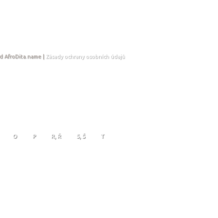
d AfroDita.name |
Zásady ochrany osobních údajů
O
P
R, Ř
S, Š
T