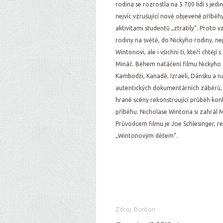
rodina se rozrostla na 5 700 lidí s jed
nejvíc vzrušující nově objevené příbě
aktivitami studentů „ztratily“. Proto v
rodiny na světě, do Nickyho rodiny, nepat
Wintonovi, ale i všichni ti, kteří chtěj
Mináč. Během natáčení filmu Nickyho ro
Kambodži, Kanadě, Izraeli, Dánsku a na
autentických dokumentárních záběrů, 
hrané scény rekonstruující průběh kon
příběhu. Nicholase Wintona si zahrál M
Průvodcem filmu je Joe Schlesinger, re
„Wintonovým dětem“.
Zdroj: Bonton