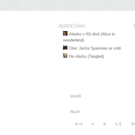
OBLÍBENÉ ČLÁNKY
Alenka v říši divů (Alice in
wonderland)
Otec Jacka Sparrowa se vrátí
Na vlásku (Tangled)
DOMŮ
FILMY
0 – 9
A
B
C, Č
CH