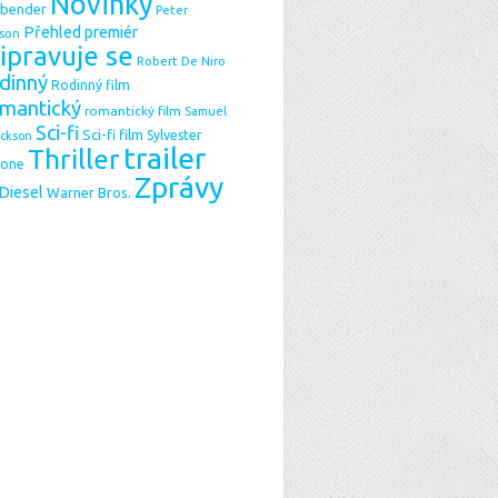
Novinky
sbender
Peter
Přehled premiér
son
ipravuje se
Robert De Niro
dinný
Rodinný film
mantický
romantický film
Samuel
Sci-fi
Sci-fi film
Sylvester
ackson
trailer
Thriller
lone
Zprávy
 Diesel
Warner Bros.