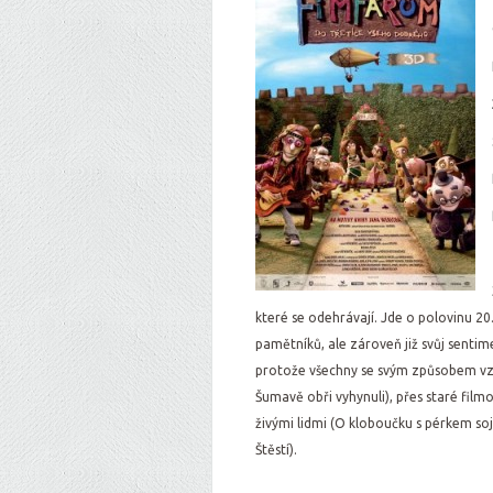
které se odehrávají. Jde o polovinu 20
pamětníků, ale zároveň již svůj sentim
protože všechny se svým způsobem vzt
Šumavě obři vyhynuli), přes staré film
živými lidmi (O kloboučku s pérkem so
Štěstí).