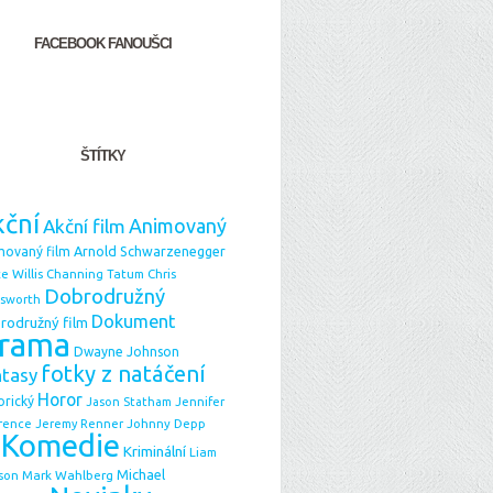
FACEBOOK FANOUŠCI
ŠTÍTKY
ční
Animovaný
Akční film
Arnold Schwarzenegger
movaný film
e Willis
Chris
Channing Tatum
Dobrodružný
sworth
Dokument
rodružný film
rama
Dwayne Johnson
fotky z natáčení
ntasy
Horor
orický
Jason Statham
Jennifer
Johnny Depp
rence
Jeremy Renner
Komedie
Kriminální
Liam
Michael
Mark Wahlberg
son