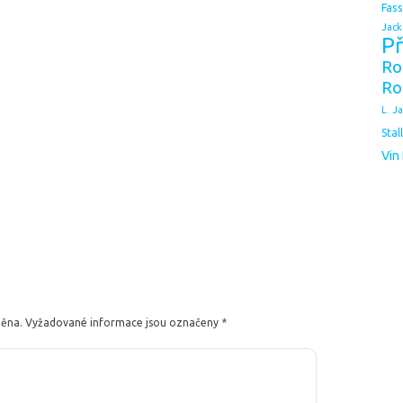
Fas
Jack
Př
Ro
Ro
L. J
Stal
Vin
něna.
Vyžadované informace jsou označeny
*