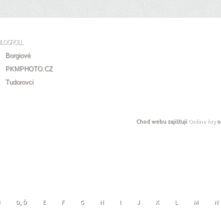
BLOGROLL
Borgiové
PKMPHOTO.CZ
Tudorovci
Chod webu zajišťují
Online hry
o
D, Ď
E
F
G
H
I
J
K
L
M
N