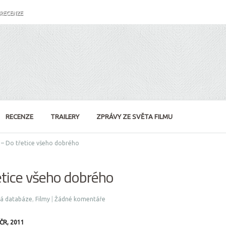
RECENZE
RECENZE
TRAILERY
ZPRÁVY ZE SVĚTA FILMU
– Do třetice všeho dobrého
tice všeho dobrého
vá databáze
,
Filmy
|
Žádné komentáře
ČR, 2011