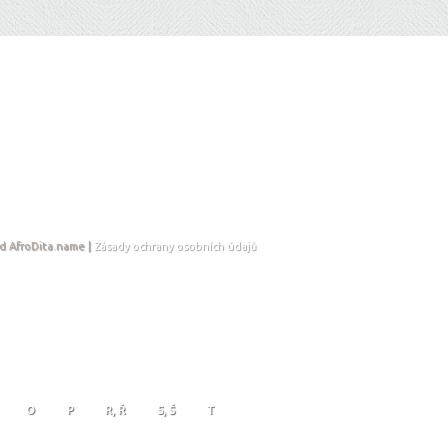
d AfroDita.name |
Zásady ochrany osobních údajů
O
P
R, Ř
S, Š
T