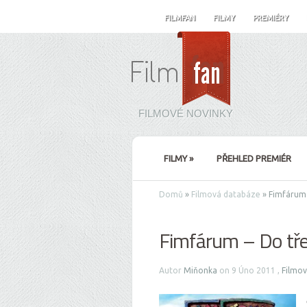
FILMFAN
FILMY
PREMIÉRY
FILMOVÉ NOVINKY
FILMY
»
PŘEHLED PREMIÉR
Domů
»
Filmová databáze
»
Fimfárum 
Fimfárum – Do tře
Autor
Miňonka
on 9 Úno 2011 ,
Filmo