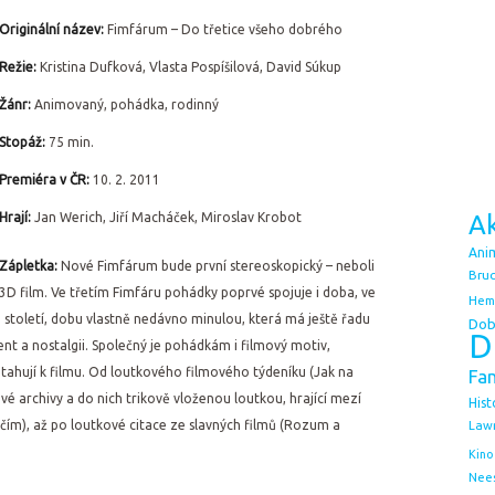
Originální název:
Fimfárum – Do třetice všeho dobrého
Režie:
Kristina Dufková, Vlasta Pospíšilová, David Súkup
Žánr:
Animovaný, pohádka, rodinný
Stopáž:
75 min.
Premiéra v ČR:
10. 2. 2011
Hrají:
Jan Werich, Jiří Macháček, Miroslav Krobot
Ak
Ani
Zápletka:
Nové Fimfárum bude první stereoskopický – neboli
Bruc
3D film. Ve třetím Fimfáru pohádky poprvé spojuje i doba, ve
Hem
. století, dobu vlastně nedávno minulou, která má ještě řadu
Dob
D
ent a nostalgii. Společný je pohádkám i filmový motiv,
ahují k filmu. Od loutkového filmového týdeníku (Jak na
Fa
ové archivy a do nich trikově vloženou loutkou, hrající mezí
Hist
jčím), až po loutkové citace ze slavných filmů (Rozum a
Law
Kino
Nee