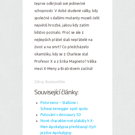
teprve odkrývali své jedinečné
schopnosti. V době studené války, kdy
společně s dalšími mutanty museli čelit
největší hrozbě, jakou kdy zatím
lidstvo poznalo. Proč se ale z
nejlepších přátel stali nepřátelé na
život a na smrt? Co předcházelo
okamžiku, kdy se z Charlese stal
Profesor X a z Erika Magneto? Válka
mezi X-Meny a Bratrstvem začíná!
Zdroj: Bontonfilm
Související články:
Potvrzeno – Stallone i
Schwarzenegger opět spolu
Putování s dinosaury 3D
Nové charakterové plakáty k X-
Men Apokalypsa představují čtyři
jezdce Apokalypsy