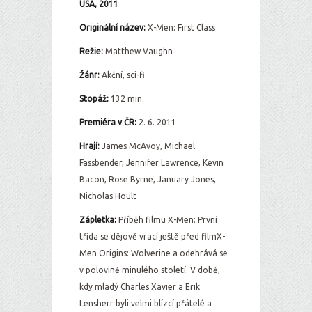
USA, 2011
Originální název:
X-Men: First Class
Režie:
Matthew Vaughn
Žánr:
Akční, sci-fi
Stopáž:
132 min.
Premiéra v ČR:
2. 6. 2011
Hrají:
James McAvoy, Michael
Fassbender, Jennifer Lawrence, Kevin
Bacon, Rose Byrne, January Jones,
Nicholas Hoult
Zápletka:
Příběh filmu X-Men: První
třída se dějově vrací ještě před filmX-
Men Origins: Wolverine a odehrává se
v polovině minulého století. V době,
kdy mladý Charles Xavier a Erik
Lensherr byli velmi blízcí přátelé a