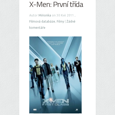
X-Men: První třída
Autor
Miňonka
on 30 Kvě 2011 ,
Filmová databáze
,
Filmy
|
Žádné
komentáře