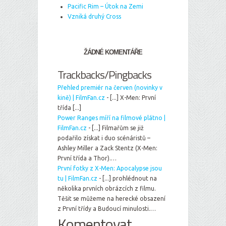
Pacific Rim – Útok na Zemi
Vzniká druhý Cross
ŽÁDNÉ KOMENTÁŘE
Trackbacks/Pingbacks
Přehled premiér na červen (novinky v
kině) | FilmFan.cz
- [...] X-Men: První
třída [...]
Power Ranges míří na filmové plátno |
FilmFan.cz
- [...] Filmařům se již
podařilo získat i duo scénáristů –
Ashley Miller a Zack Stentz (X-Men:
První třída a Thor).…
První fotky z X-Men: Apocalypse jsou
tu | FilmFan.cz
- [...] prohlédnout na
několika prvních obrázcích z filmu.
Těšit se můžeme na herecké obsazení
z První třídy a Budoucí minulosti.…
Komentovat