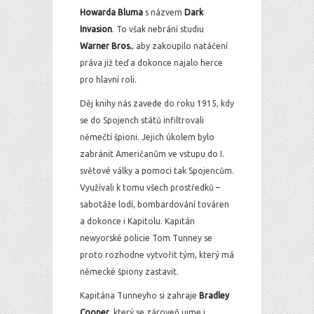
Howarda Bluma
s názvem
Dark
Invasion
. To však nebrání studiu
Warner Bros.
, aby zakoupilo natáčení
práva již teď a dokonce najalo herce
pro hlavní roli.
Děj knihy nás zavede do roku 1915, kdy
se do Spojench států infiltrovali
němečtí špioni. Jejich úkolem bylo
zabránit Američanům ve vstupu do I.
světové války a pomoci tak Spojencům.
Využívali k tomu všech prostředků –
sabotáže lodí, bombardování továren
a dokonce i Kapitolu. Kapitán
newyorské policie Tom Tunney se
proto rozhodne vytvořit tým, který má
německé špiony zastavit.
Kapitána Tunneyho si zahraje
Bradley
Cooper
, který se zároveň ujme i