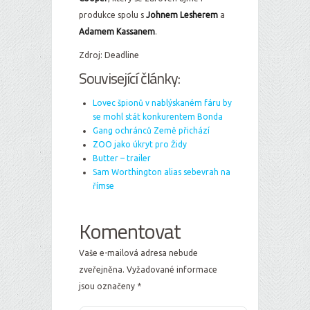
produkce spolu s
Johnem Lesherem
a
Adamem Kassanem
.
Zdroj: Deadline
Související články:
Lovec špionů v nablýskaném fáru by
se mohl stát konkurentem Bonda
Gang ochránců Země přichází
ZOO jako úkryt pro Židy
Butter – trailer
Sam Worthington alias sebevrah na
římse
Komentovat
Vaše e-mailová adresa nebude
zveřejněna.
Vyžadované informace
jsou označeny
*