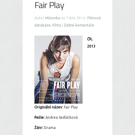
Fair Play
Autor
Miňonka
on 7 Bře 2014 ,
Filmová
databáze
,
Filmy
|
Žádné komentáře
ČR,
2013
Originální ná
zev
: Fair Play
Režie:
Andrea Sedláčková
Žánr:
Drama