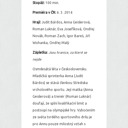
Stopáž:
100 min.
Premiéra v ČR:
6. 3. 2014
Hrají:
Judit Bárdos, Anna Geislerová,
Roman Luknár, Eva Josefíková, Ondřej
Novák, Roman Zach, Igor Bareš, Jiří
Wohanka, Ondřej Malý
Zápletka:
Jsou hranice, za které se
nejde
Osmdesátá léta v Československu.
Mladičká sprinterka Anna (Judit
Bárdos) se stává členkou Střediska
vrcholového sportu. Její matka (Anna
Geislerová) a trenér (Roman Luknár)
doufají, že splní kvalifikační limit a
postoupí na olympijské hry. Vybočením
ze světa tvrdého sportovního drilu je
pro Annu pouze milostný vztah s