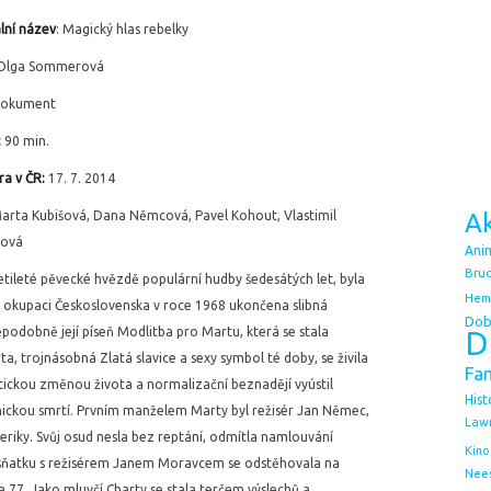
lní ná
zev
: Magický hlas rebelky
Olga Sommerová
okument
:
90 min.
a v ČR:
17. 7. 2014
arta Kubišová, Dana Němcová, Pavel Kohout, Vlastimil
Ak
rová
Ani
Bruc
ileté pěvecké hvězdě populární hudby šedesátých let, byla
Hem
 okupaci Československa v roce 1968 ukončena slibná
Dob
odobně její píseň Modlitba pro Martu, která se stala
D
trojnásobná Zlatá slavice a sexy symbol té doby, se živila
Fa
atickou změnou života a normalizační beznadějí vyústil
Hist
nickou smrtí. Prvním manželem Marty byl režisér Jan Němec,
Law
eriky. Svůj osud nesla bez reptání, odmítla namlouvání
Kino
sňatku s režisérem Janem Moravcem se odstěhovala na
Nee
 77. Jako mluvčí Charty se stala terčem výslechů a