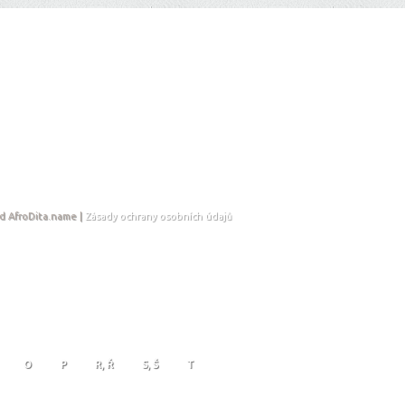
d AfroDita.name |
Zásady ochrany osobních údajů
O
P
R, Ř
S, Š
T