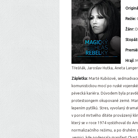
Originá
Režie:
Žánr:
D
Stopáž
Premiér
Hrají:
M
Třešňák, Jaroslav Hutka, Aneta Lange
Zápletka:
Martě Kubišové, sedmadvacet
komunistickou mocí po ruské vojenské
pěvecká kariéra. Důvodem byla pravděp
protestsongem okupované země. Marta, 
lepením pytlíků. Stres, vyvolaný dram
v porod mrtvého dítěte provázený kli
který se v roce 1974 vystěhoval do Am
normalizačního režimu, a po druhém 
vesnici, kde podepsala manifest Charta