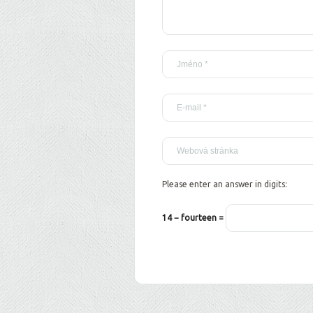
Please enter an answer in digits:
14 − fourteen =