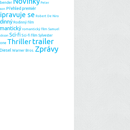
Novinky
sbender
Peter
Přehled premiér
son
ipravuje se
Robert De Niro
dinný
Rodinný film
mantický
romantický film
Samuel
Sci-fi
Sci-fi film
Sylvester
ackson
trailer
Thriller
lone
Zprávy
 Diesel
Warner Bros.