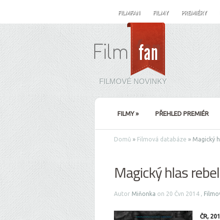
FILMFAN
FILMY
PREMIÉRY
FILMOVÉ NOVINKY
FILMY
»
PŘEHLED PREMIÉR
Domů
»
Filmová databáze
»
Magický hl
Magický hlas rebe
Autor
Miňonka
on 20 Čvn 2014 ,
Filmo
ČR, 20