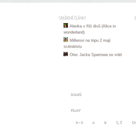
OBLÍBENÉ ČLÁNKY
Alenka v říši divů (Alice in
wonderland)
Millerovi na tripu 2 mají
scénáristu
Otec Jacka Sparrowa se vrátí
DOMŮ
FILMY
0 – 9
A
B
C, Č
CH