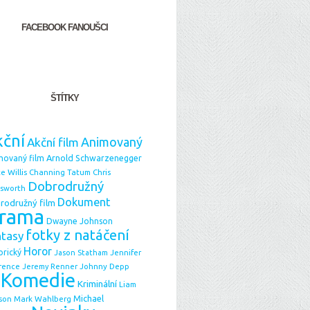
FACEBOOK FANOUŠCI
ŠTÍTKY
ční
Animovaný
Akční film
Arnold Schwarzenegger
movaný film
e Willis
Chris
Channing Tatum
Dobrodružný
sworth
Dokument
rodružný film
rama
Dwayne Johnson
fotky z natáčení
ntasy
Horor
orický
Jason Statham
Jennifer
Johnny Depp
rence
Jeremy Renner
Komedie
Kriminální
Liam
Michael
Mark Wahlberg
son