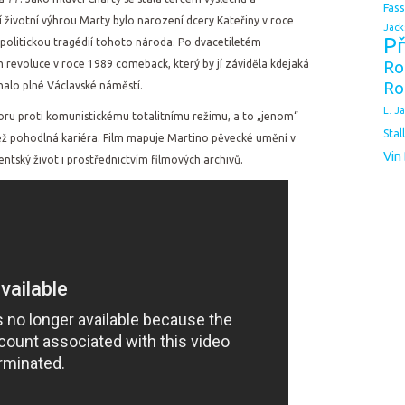
Fas
í životní výhrou Marty bylo narození dcery Kateřiny v roce
Jack
Př
s politickou tragédií tohoto národa. Po dvacetiletém
revoluce v roce 1989 comeback, který by jí záviděla kdejaká
Ro
Ro
halo plné Václavské náměstí.
L. J
oru proti komunistickému totalitnímu režimu, a to „jenom“
Stal
 než pohodlná kariéra. Film mapuje Martino pěvecké umění v
Vin
identský život i prostřednictvím filmových archivů.