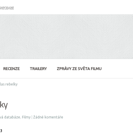
RECENZE
RECENZE
TRAILERY
ZPRÁVY ZE SVĚTA FILMU
as rebelky
lky
vá databáze
,
Filmy
|
Žádné komentáře
13