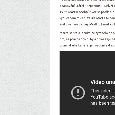
šikanování Státní bezpečnosti. Největš
1979. Martin osobní život se prolínal 
vynuceném mlčení zažila Marta během 
světová hvězda. Její Modlitbě naslouc
Marta se stala jedním ze symbolů odp
tím, že pravda pro ni byla důležitější
první i druhé kariéře, její osobní a dis