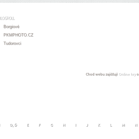
BLOGROLL
Borgiové
PKMPHOTO.CZ
Tudorovci
Chod webu zajišťují
Online hry
o
D, Ď
E
F
G
H
I
J
K
L
M
N