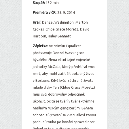
Stopáž:
132 min.
Premiéra v ČR:
25. 9. 2014
Hrají:
Denzel Washington, Marton
Csokas, Chloë Grace Moretz, David
Harbour, Haley Bennett
Zápletka:
Ve snímku Equalizer
představuje Denzel Washington
bývalého člena elitní tajné vojenské
jednotky McCalla, který předstíral svou
smrt, aby mohl začít žít poklidný život
v Bostonu. Když kvůli záchraně života
mladé dívky Teri (Chloe Grace Moretz)
musí svůj dobrovolný odpočinek
ukončit, ocitá se tváří v tvář extrémně
násilným ruským gangsterům. Během
tohoto zúčtování se v McCallovi znovu
probudí touha po konání spravedlnosti.
Pokud se tedy ocitnete v nesnázích