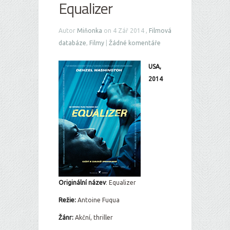
Equalizer
Autor
Miňonka
on 4 Zář 2014 ,
Filmová
databáze
,
Filmy
|
Žádné komentáře
USA,
2014
Originální ná
zev
: Equalizer
Režie:
Antoine Fuqua
Žánr:
Akční, thriller