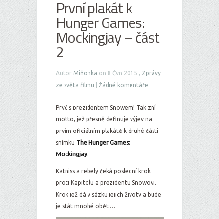
První plakát k
Hunger Games:
Mockingjay – část
2
Autor
Miňonka
on 8 Čvn 2015 ,
Zprávy
ze světa filmu
|
Žádné komentáře
Pryč s prezidentem Snowem! Tak zní
motto, jež přesně definuje výjev na
prvím oficiálním plakátě k druhé části
snímku
The Hunger Games:
Mockingjay
.
Katniss a rebely čeká poslední krok
proti Kapitolu a prezidentu Snowovi.
Krok jež dá v sázku jejich životy a bude
je stát mnohé oběti…