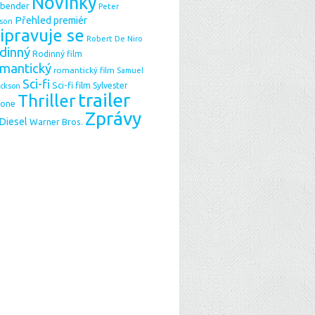
Novinky
sbender
Peter
Přehled premiér
son
ipravuje se
Robert De Niro
dinný
Rodinný film
mantický
romantický film
Samuel
Sci-fi
Sci-fi film
Sylvester
ackson
trailer
Thriller
lone
Zprávy
 Diesel
Warner Bros.