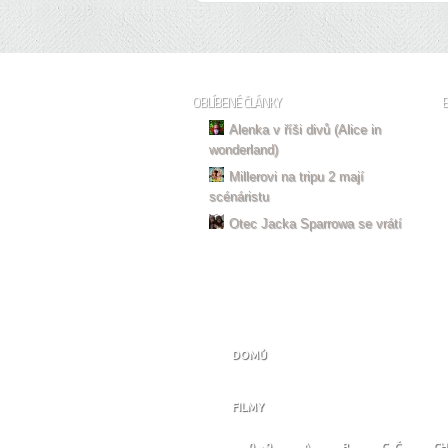
OBLÍBENÉ ČLÁNKY
Alenka v říši divů (Alice in
wonderland)
Millerovi na tripu 2 mají
scénáristu
Otec Jacka Sparrowa se vrátí
DOMŮ
FILMY
0 – 9
A
B
C, Č
CH