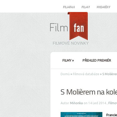
FILMFAN
FILMY
PREMIÉRY
FILMOVÉ NOVINKY
FILMY
»
PŘEHLED PREMIÉR
Domů
»
Filmová databáze
»
S Molière
S Molièrem na kol
Autor
Miňonka
on 14 Led 2014 ,
Filmo
Francie