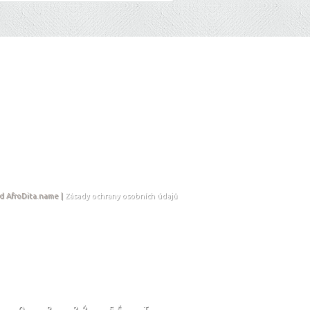
d AfroDita.name |
Zásady ochrany osobních údajů
O
P
R, Ř
S, Š
T