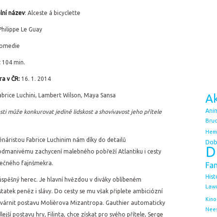
lní ná
zev
: Alceste á bicyclette
Philippe Le Guay
omedie
:
104 min.
a v ČR:
16. 1. 2014
abrice Luchini, Lambert Wilson, Maya Sansa
Ak
Ani
ti může konkurovat jedině lidskost a shovívavost jeho přítele
Bruc
Hem
énáristou Fabrice Luchinim nám díky do detailů
Dob
D
odmanivému zachycení malebného pobřeží Atlantiku i cesty
utečného fajnšmekra.
Fa
Hist
úspěšný herec. Je hlavní hvězdou v diváky oblíbeném
Law
statek peněz i slávy. Do cesty se mu však připlete ambiciózní
Kino
ztvárnit postavu Molièrova Mizantropa. Gauthier automaticky
Nee
lejší postavu hry, Filinta, chce získat pro svého přítele, Serge