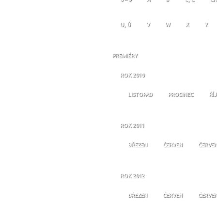
U, Ú
V
W
X
Y
PREMIÉRY
ROK 2010
LISTOPAD
PROSINEC
ŘÍ
ROK 2011
BŘEZEN
ČERVEN
ČERVE
ROK 2012
BŘEZEN
ČERVEN
ČERVE