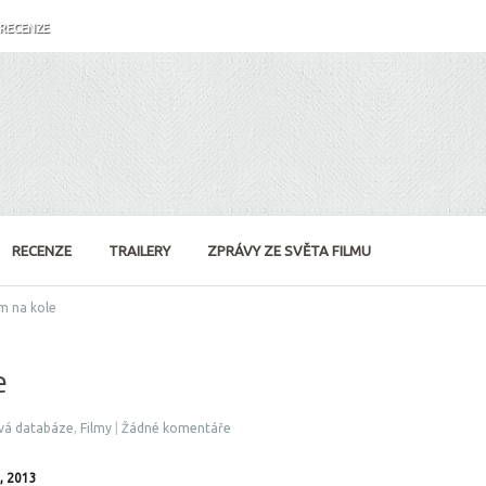
RECENZE
RECENZE
TRAILERY
ZPRÁVY ZE SVĚTA FILMU
m na kole
e
vá databáze
,
Filmy
|
Žádné komentáře
, 2013