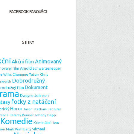
FACEBOOK FANOUŠCI
ŠTÍTKY
ční
Animovaný
Akční film
Arnold Schwarzenegger
movaný film
e Willis
Chris
Channing Tatum
Dobrodružný
sworth
Dokument
rodružný film
rama
Dwayne Johnson
fotky z natáčení
ntasy
Horor
orický
Jason Statham
Jennifer
Johnny Depp
rence
Jeremy Renner
Komedie
Kriminální
Liam
Michael
Mark Wahlberg
son