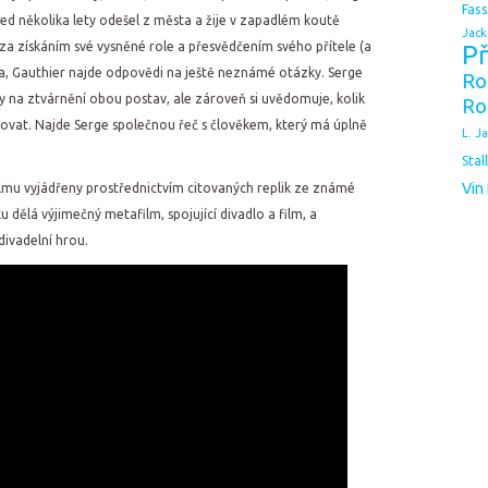
Fas
řed několika lety odešel z města a žije v zapadlém koutě
Jack
 za získáním své vysněné role a přesvědčením svého přítele (a
Př
ta, Gauthier najde odpovědi na ještě neznámé otázky. Serge
Ro
y na ztvárnění obou postav, ale zároveň si uvědomuje, kolik
Ro
vat. Najde Serge společnou řeč s člověkem, který má úplně
L. J
Stal
Vin
lmu vyjádřeny prostřednictvím citovaných replik ze známé
 dělá výjimečný metafilm, spojující divadlo a film, a
divadelní hrou.