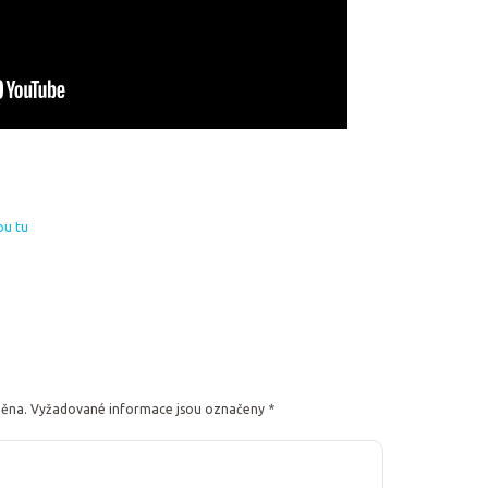
ou tu
něna.
Vyžadované informace jsou označeny
*