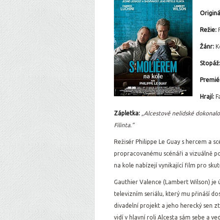
Originá
Režie:
Žánr:
K
Stopáž
Premiér
Hrají:
F
Zápletka:
„Alcestově nelidské dokonalos
Filinta.”
Režisér Philippe Le Guay s hercem a sc
propracovanému scénáři a vizuálně p
na kole nabízejí vynikající film pro sk
Gauthier Valence (Lambert Wilson) je 
televizním seriálu, který mu přináší do
divadelní projekt a jeho herecký sen 
vidí v hlavní roli Alcesta sám sebe a ved