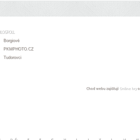
BLOGROLL
Borgiové
PKMPHOTO.CZ
Tudorovci
Chod webu zajišťují
Online hry
o
D, Ď
E
F
G
H
I
J
K
L
M
N