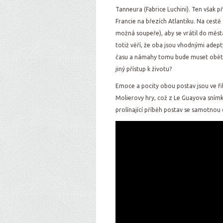
Tanneura (Fabrice Luchini). Ten však p
Francie na březích Atlantiku. Na cestě
možná soupeře), aby se vrátil do měs
totiž věří, že oba jsou vhodnými adept
času a námahy tomu bude muset oběto
jiný přístup k životu?
Emoce a pocity obou postav jsou ve fi
Molierovy hry, což z Le Guayova snímku
prolínající příběh postav se samotnou 