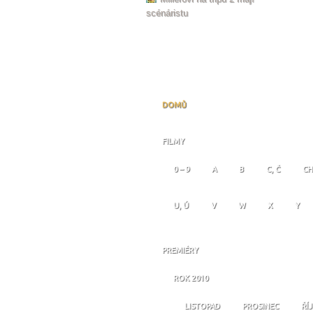
scénáristu
DOMŮ
FILMY
0 – 9
A
B
C, Č
CH
U, Ú
V
W
X
Y
PREMIÉRY
ROK 2010
LISTOPAD
PROSINEC
ŘÍ