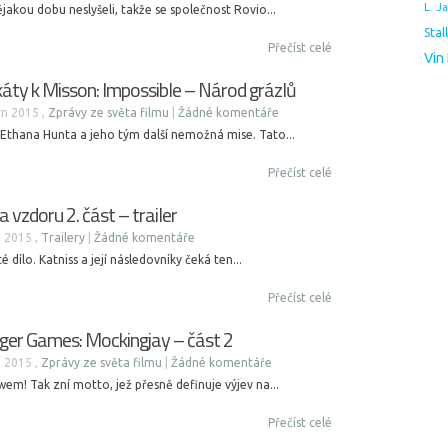
L. J
ějakou dobu neslyšeli, takže se společnost Rovio...
Stal
Přečíst celé
Vin
áty k Misson: Impossible – Národ grázlů
n 2015 ,
Zprávy ze světa filmu
|
Žádné komentáře
Ethana Hunta a jeho tým další nemožná mise. Tato...
Přečíst celé
 vzdoru 2. část – trailer
 2015 ,
Trailery
|
Žádné komentáře
dílo. Katniss a její následovníky čeká ten...
Přečíst celé
nger Games: Mockingjay – část 2
 2015 ,
Zprávy ze světa filmu
|
Žádné komentáře
em! Tak zní motto, jež přesně definuje výjev na...
Přečíst celé