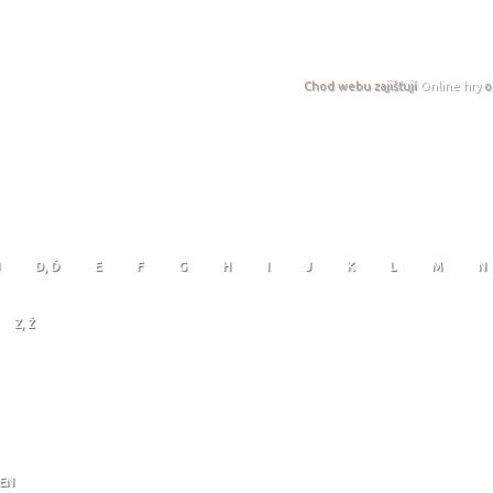
Chod webu zajišťují
Online hry
o
D, Ď
E
F
G
H
I
J
K
L
M
N
Z, Ž
JEN