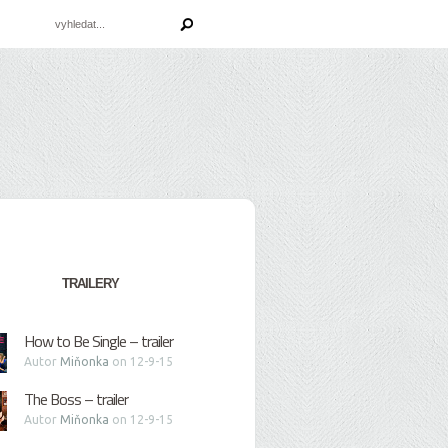
TRAILERY
How to Be Single – trailer
Autor
Miňonka
on 12-9-15
The Boss – trailer
Autor
Miňonka
on 12-9-15