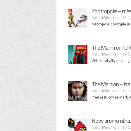
Zootropolis – měst
Autor
Miňonka
on 13 Čv
Metropole Zootopie je m
The Man from U.N.C
Autor
Miňonka
on 12 Čv
Věčné potyčky mezi age
The Martian – trai
Autor
Miňonka
on 10 Čv
Před šesti dny se Mark W
Nový promo obráze
Autor
Miňonka
on 10 Čv