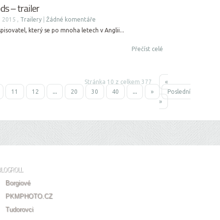
s – trailer
 2015 ,
Trailery
|
Žádné komentáře
spisovatel, který se po mnoha letech v Anglii...
Přečíst celé
Stránka 10 z celkem 377
«
11
12
...
20
30
40
...
»
Poslední
»
BLOGROLL
Borgiové
PKMPHOTO.CZ
Tudorovci