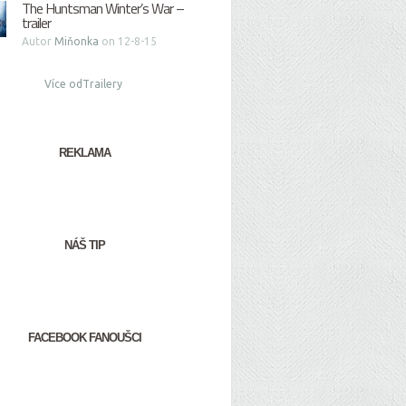
The Huntsman Winter’s War –
trailer
Autor
Miňonka
on 12-8-15
Více odTrailery
REKLAMA
NÁŠ TIP
FACEBOOK FANOUŠCI