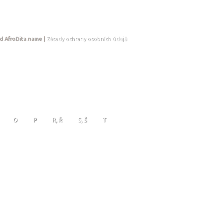
d AfroDita.name |
Zásady ochrany osobních údajů
O
P
R, Ř
S, Š
T