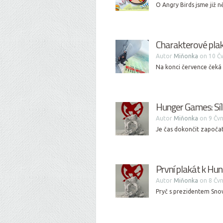
O Angry Birds jsme již n
Charakterové plak
Autor
Miňonka
on 10 Čv
Na konci července čeká 
Hunger Games: Síla
Autor
Miňonka
on 9 Čvn
Je čas dokončit započaté 
První plakát k Hu
Autor
Miňonka
on 8 Čvn
Pryč s prezidentem Snow