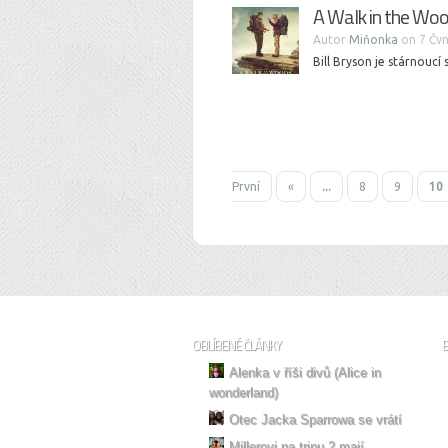
A Walk in the Wood
Autor
Miňonka
on 7 Čvn
Bill Bryson je stárnoucí 
První
«
...
8
9
10
OBLÍBENÉ ČLÁNKY
Alenka v říši divů (Alice in
wonderland)
Otec Jacka Sparrowa se vrátí
Millerovi na tripu 2 mají