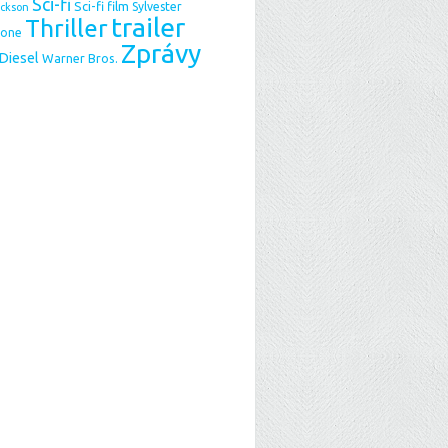
Sci-fi
Sci-fi film
Sylvester
ackson
trailer
Thriller
lone
Zprávy
 Diesel
Warner Bros.