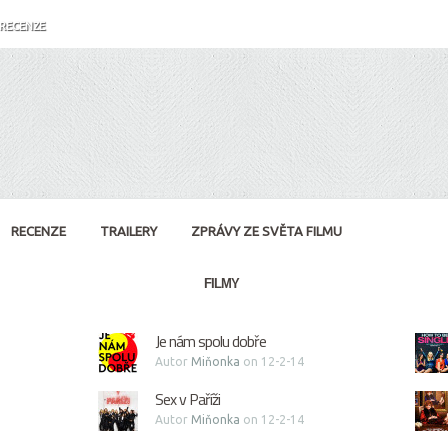
RECENZE
RECENZE
TRAILERY
ZPRÁVY ZE SVĚTA FILMU
FILMY
Je nám spolu dobře
Autor
Miňonka
on 12-2-14
Sex v Paříži
Autor
Miňonka
on 12-2-14