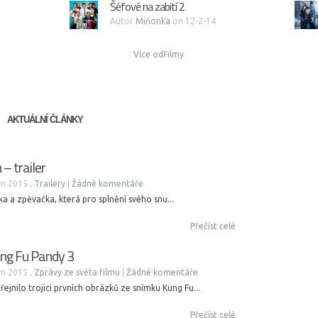
Šéfové na zabití 2
Autor
Miňonka
on 12-2-14
Více odFilmy
AKTUÁLNÍ ČLÁNKY
 – trailer
n 2015 ,
Trailery
|
Žádné komentáře
tka a zpěvačka, která pro splnění svého snu...
Přečíst celé
ung Fu Pandy 3
n 2015 ,
Zprávy ze světa filmu
|
Žádné komentáře
jnilo trojici prvních obrázků ze snímku Kung Fu...
Přečíst celé