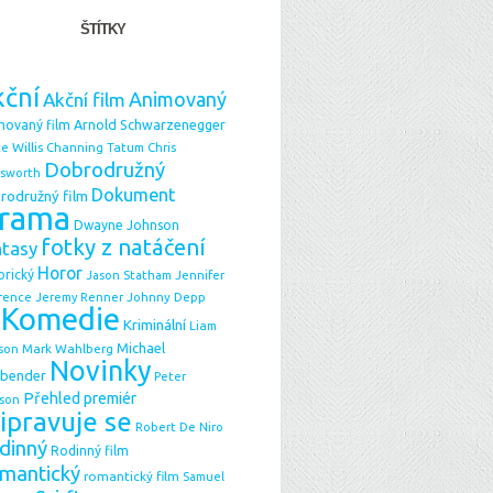
ŠTÍTKY
ční
Animovaný
Akční film
Arnold Schwarzenegger
movaný film
e Willis
Chris
Channing Tatum
Dobrodružný
sworth
Dokument
rodružný film
rama
Dwayne Johnson
fotky z natáčení
ntasy
Horor
orický
Jason Statham
Jennifer
Johnny Depp
rence
Jeremy Renner
Komedie
Kriminální
Liam
Michael
Mark Wahlberg
son
Novinky
sbender
Peter
Přehled premiér
son
ipravuje se
Robert De Niro
dinný
Rodinný film
mantický
romantický film
Samuel