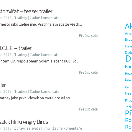
o zvířat – teaser trailer
n 2015 ,
Trailery
|
Žádné komentáře
Ak
ěsto jako žádné jiné. Všechna zvířata ze všech...
Ani
Přečíst celé
Bruc
.L.E. – trailer
Hem
Dob
n 2015 ,
Trailery
|
Žádné komentáře
D
ntem CIA Napoleonem Solem a agent KGB Iljou...
Fa
Přečíst celé
Hist
Law
ler
Kino
n 2015 ,
Trailery
|
Žádné komentáře
Nee
atney jako první člověk na světě prošel po...
Fas
Jack
Přečíst celé
Př
k k filmu Angry Birds
Ro
Ro
n 2015 ,
Zprávy ze světa filmu
|
Žádné komentáře