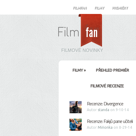
FILMFAN
FILMY
PREMIÉRY
FILMOVÉ NOVINKY
FILMY
»
PŘEHLED PREMIÉR
FILMOVÉ RECENZE
Recenze: Divergence
Autor
standa
on 9-10-14
Recenze: Fakjů pane učiteli
Autor
Miňonka
on 8-29-14