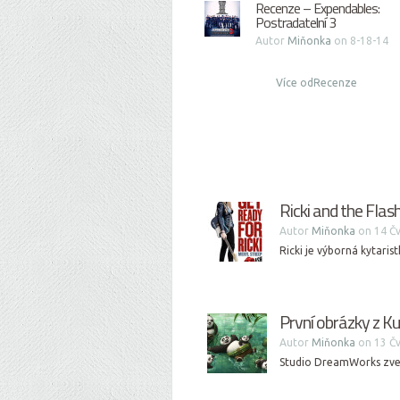
Recenze – Expendables:
Postradatelní 3
Autor
Miňonka
on 8-18-14
Více odRecenze
Ricki and the Flash
Autor
Miňonka
on 14 Čv
Ricki je výborná kytaris
První obrázky z K
Autor
Miňonka
on 13 Čv
Studio DreamWorks zveře